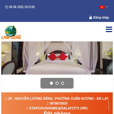
08-08-2026, 03:31:01
Đăng nhập
29 , NGUYỄN LƯƠNG BẰNG, PHƯỜNG XUÂN HƯƠNG - ĐÀ LẠT, T
0978670820
STAYCIOUSHOME@DALATCITY.ORG
Đặt phòng