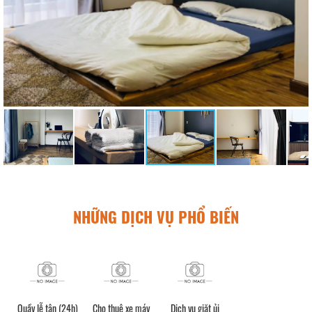
NHỮNG DỊCH VỤ PHỔ BIẾN
Quầy lễ tân (24h)
Cho thuê xe máy
Dịch vụ giặt ủi