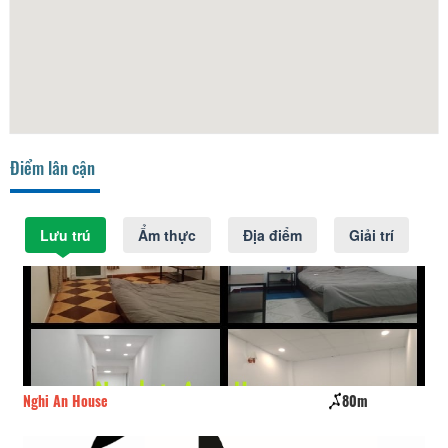
Điểm lân cận
Lưu trú
Ẩm thực
Địa điểm
Giải trí
Nghi An House
80m
Nh