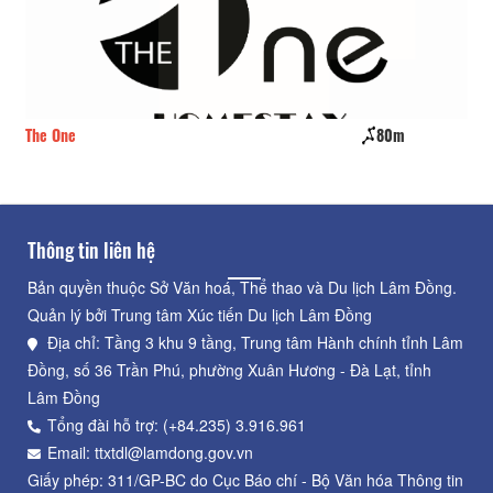
The One
80m
CS
Thông tin liên hệ
Bản quyền thuộc Sở Văn hoá, Thể thao và Du lịch Lâm Đồng.
Quản lý bởi Trung tâm Xúc tiến Du lịch Lâm Đồng
Địa chỉ: Tầng 3 khu 9 tầng, Trung tâm Hành chính tỉnh Lâm
Đồng, số 36 Trần Phú, phường Xuân Hương - Đà Lạt, tỉnh
Lâm Đồng
Tổng đài hỗ trợ: (+84.235) 3.916.961
Email: ttxtdl@lamdong.gov.vn
Giấy phép: 311/GP-BC do Cục Báo chí - Bộ Văn hóa Thông tin