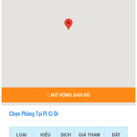
MỞ RỘNG BẢN ĐỒ
Chọn Phòng Tại Pi Ci Di
LOẠI
KIỂU
DỊCH
GIÁ THAM
ĐẶT