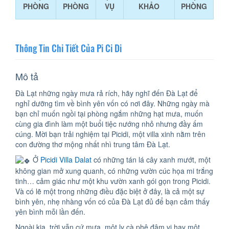
PHÒNG
PHÒNG
VỤ
KHẢO
PHÒNG
Thông Tin Chi Tiết Của Pi Ci Di
Mô tả
Đà Lạt những ngày mưa rả rích, hãy nghĩ đến Đà Lạt để
nghỉ dưỡng tìm về bình yên vốn có nơi đây. Những ngày mà
bạn chỉ muốn ngồi tại phòng ngắm những hạt mưa, muốn
cùng gia đình làm một buổi tiệc nướng nhỏ nhưng đầy ấm
cúng. Mời bạn trải nghiệm tại Picidi, một villa xinh nằm trên
con đường thơ mộng nhất nhì trung tâm Đà Lạt.
Ở
Picidi Villa Dalat
có những tán lá cây xanh mướt, một
không gian mở xung quanh, có những vườn cúc họa mi trắng
tinh… cảm giác như một khu vườn xanh gói gọn trong Picidi.
Và có lẽ một trong những điều đặc biệt ở đây, là cả một sự
bình yên, nhẹ nhàng vốn có của Đà Lạt đủ để bạn cảm thấy
yên bình mỗi lần đến.
Ngoài kia, trời vẫn cứ mưa, một ly cà phê đậm vị hay một