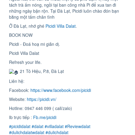
tách trà ấm nóng, ngồi tại ban công nhà Pi để xua tan đi
những ngày bận rộn. Tại Đà Lạt, Picidi luôn chào đón bạn
bằng một tấm chân tình
Ở Đà Lạt, nhớ ghé
Picidi Villa Dalat
.
BOOK NOW
Picidi - Đoá hoạ mi giản dị.
Picidi Villa Dalat
Refresh your life.
21 Tô Hiệu, P.8, Đà Lạt
Liên hệ:
Facebook:
https://www.facebook.com/picidi
Website:
https://picidi.vn/
Hotline: 0947 446 099 ( call/zalo)
Ib trực tiếp :
Fb.me/picidi
#picididalat
#dalat
#villadalat
#Reviewdalat
#dulichdalatwdalat
#dulichdalat