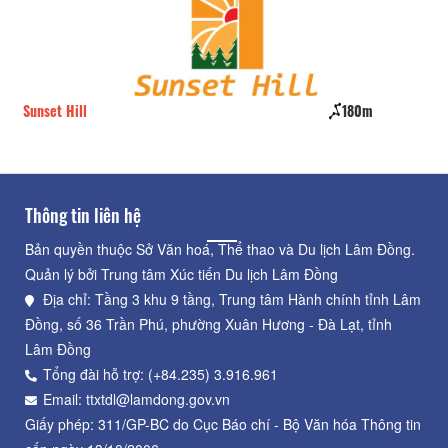
Sunset Hill
180m
Nh
Thông tin liên hệ
Bản quyền thuộc Sở Văn hoá, Thể thao và Du lịch Lâm Đồng.
Quản lý bởi Trung tâm Xúc tiến Du lịch Lâm Đồng
Địa chỉ: Tầng 3 khu 9 tầng, Trung tâm Hành chính tỉnh Lâm
Đồng, số 36 Trần Phú, phường Xuân Hương - Đà Lạt, tỉnh
Lâm Đồng
Tổng đài hỗ trợ: (+84.235) 3.916.961
Email: ttxtdl@lamdong.gov.vn
Giấy phép: 311/GP-BC do Cục Báo chí - Bộ Văn hóa Thông tin