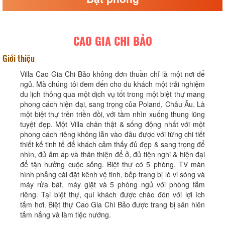
CAO GIA CHI BẢO
Giới thiệu
Villa Cao Gia Chi Bảo không đơn thuần chỉ là một nơi để
ngủ. Mà chúng tôi đem đến cho du khách một trải nghiệm
du lịch thông qua một dịch vụ tốt trong một biệt thự mang
phong cách hiện đại, sang trọng của Poland, Châu Âu. Là
một biệt thự trên triền đồi, với tầm nhìn xuống thung lũng
tuyệt đẹp. Một Villa chân thật & sống động nhất với một
phong cách riêng không lẫn vào đâu được với từng chi tiết
thiết kế tinh tế để khách cảm thấy đủ đẹp & sang trọng để
nhìn, đủ ấm áp và thân thiện để ở, đủ tiện nghi & hiện đại
để tận hưởng cuộc sống. Biệt thự có 5 phòng, TV màn
hình phẳng cài đặt kênh vệ tinh, bếp trang bị lò vi sóng và
máy rửa bát, máy giặt và 5 phòng ngủ với phòng tắm
riêng. Tại biệt thự, quí khách được chào đón với lợi ích
tắm hơi. Biệt thự Cao Gia Chi Bảo được trang bị sân hiên
tắm nắng và làm tiệc nướng.