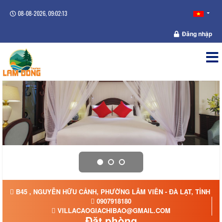
08-08-2026, 09:02:13
Đăng nhập
B45 , NGUYỄN HỮU CẢNH, PHƯỜNG LÂM VIÊN - ĐÀ LẠT, TỈNH L
0907918180
VILLACAOGIACHIBAO@GMAIL.COM
Đặt phòng