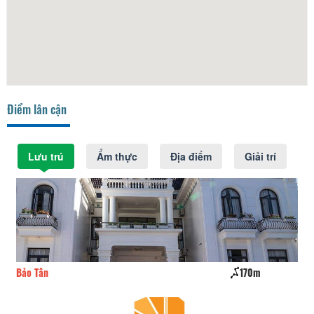
Điểm lân cận
Lưu trú
Ẩm thực
Địa điểm
Giải trí
Bảo Tân
170m
Sta