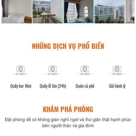
NHỮNG DỊCH VỤ PHỔ BIẾN
ốc
Quầy bar Mini
Quầy lễ tân (24h)
Quán cà phê
Giữ hành lý
KHÁM PHÁ PHÒNG
Đặt phòng để có không gian nghỉ ngơi và thư giãn thật hạnh phúc
bên người thân và gia đình