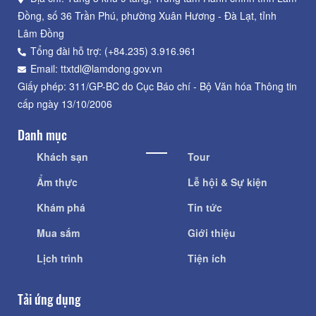
Đồng, số 36 Trần Phú, phường Xuân Hương - Đà Lạt, tỉnh
Lâm Đồng
Tổng đài hỗ trợ: (+84.235) 3.916.961
Email: ttxtdl@lamdong.gov.vn
Giấy phép: 311/GP-BC do Cục Báo chí - Bộ Văn hóa Thông tin
cấp ngày 13/10/2006
Danh mục
Khách sạn
Tour
Ẩm thực
Lễ hội & Sự kiện
Khám phá
Tin tức
Mua sắm
Giới thiệu
Lịch trình
Tiện ích
Tải ứng dụng