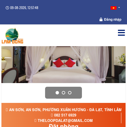
09-08-2026, 12:57:48
Đăng nhập
AN SƠN, AN SƠN, PHƯỜNG XUÂN HƯƠNG - ĐÀ LẠT, TỈNH LÂM 
082 517 6929
THELOOPDALAT@GMAIL.COM
Đặt phòng