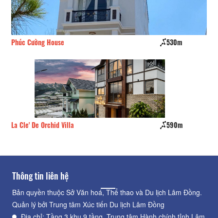
Phúc Cường House
530m
CS
La Cle' De Orchid Villa
590m
Ca
Thông tin liên hệ
Bản quyền thuộc Sở Văn hoá, Thể thao và Du lịch Lâm Đồng.
Quản lý bởi Trung tâm Xúc tiến Du lịch Lâm Đồng
Địa chỉ: Tầng 3 khu 9 tầng, Trung tâm Hành chính tỉnh Lâm