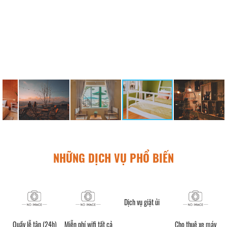
NHỮNG DỊCH VỤ PHỔ BIẾN
Dịch vụ giặt ủi
Quầy lễ tân (24h)
Miễn phí wifi tất cả
Cho thuê xe máy