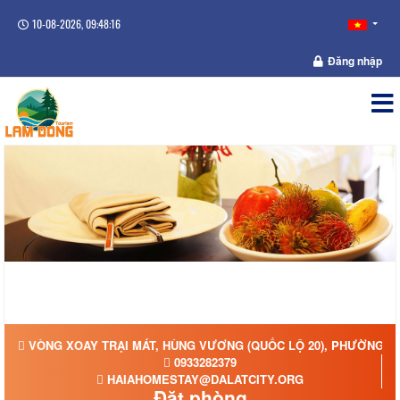
10-08-2026, 09:48:16
Đăng nhập
VÒNG XOAY TRẠI MÁT, HÙNG VƯƠNG (QUỐC LỘ 20), PHƯỜNG XU
0933282379
HAIAHOMESTAY@DALATCITY.ORG
Đặt phòng