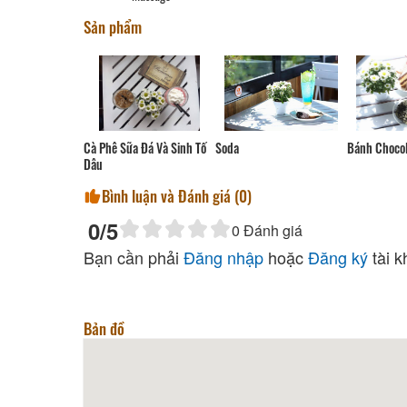
Sản phẩm
Bánh Choco
en Nóng
Cà Phê Sữa Đá Và Sinh Tố
Soda
Dâu
Bình luận và Đánh giá (
0
)
0
/5
0
Đánh giá
Bạn cần phải
Đăng nhập
hoặc
Đăng ký
tài k
Bản đồ