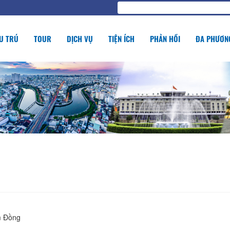
U TRÚ
TOUR
DỊCH VỤ
TIỆN ÍCH
PHẢN HỒI
ĐA PHƯƠNG
m Đồng