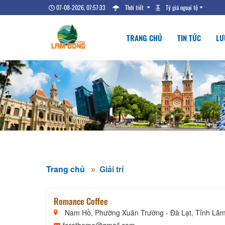
07-08-2026, 07:57:34
Thời tiết
Tỷ giá ngoại tệ
TRANG CHỦ
TIN TỨC
LƯ
Trang chủ
Giải trí
Romance Coffee
Nam Hồ, Phường Xuân Trường - Đà Lạt, Tỉnh Lâ