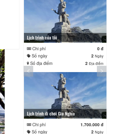
Lịch trình của tôi
Lịch trình củ
Chi phí
0 đ
Chi phí
Số ngày
2
Số ngày
Ngày
Số địa điểm
2
Số địa điể
Địa điểm
Lịch trình đi chơi Gia Nghĩa
Quê Hương
Chi phí
1.700.000 đ
Chi phí
Số ngày
2
Số ngày
Ngày