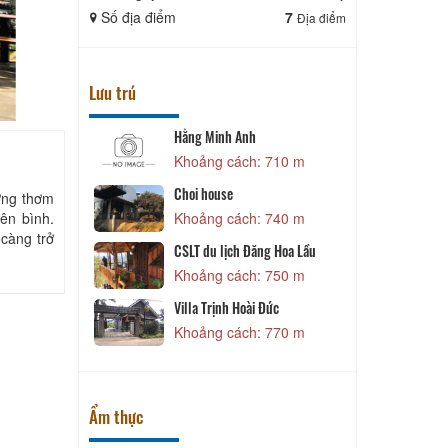
Số địa điểm
7
Số địa điể
Địa điểm
Lưu trú
Hằng Minh Anh
V
 440 m
Khoảng cách: 710 m
Choi house
N
ơng thơm
yên bình.
Khoảng cách: 740 m
 440 m
càng trở
CSLT du lịch Đăng Hoa Lầu
T
Khoảng cách: 750 m
 550 m
Villa Trịnh Hoài Đức
Khoảng cách: 770 m
 560 m
Ẩm thực