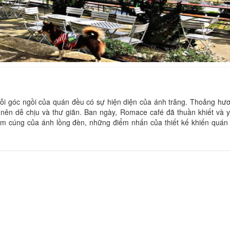
Lê
Khoảng cách:
CSLT Lê Home
mỗi góc ngồi của quán đều có sự hiện diện của ánh trăng. Thoảng hư
ở nên dễ chịu và thư giãn. Ban ngày, Romace café đã thuần khiết và 
Khoảng cách:
m cúng của ánh lồng đèn, những điểm nhấn của thiết kế khiến quán 
Lê
Khoảng cách:
Miso Villa
Khoảng cách: