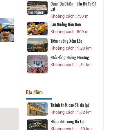
est
Quán Dã Chiến - Lẩu Bò Tơ Đà
Lạt
 160 m
Khoảng cách: 730 m
Q
Lẩu Nướng Bòn Bon
Khoảng cách: 800 m
 270 m
Tiệm nướng Xóm Lèo
Khoảng cách: 1,20 km
 390 m
Q
Nhà Hàng Hoàng Phương
To Garden
Khoảng cách: 1,31 km
 410 m
Địa điểm
Nature's
Thánh thất cao đài đà lạt
 70 m
Khoảng cách: 1,62 km
Hầm rượu vang Đà Lạt
Khoảng cách: 1,69 km
1,15 km