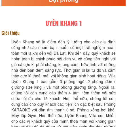
UYÊN KHANG 1
Giới thiệu
Uyên Khang sẽ là điểm đến lý tưởng cho các gia đình
cũng như các nhóm bạn muốn có một trải nghiệm hoàn
toàn mới lạ khi đến với Đà Lạt. Khi đến đây, quý khách sẽ
hoàn toàn bị chinh phục bởi dịch vụ vô cùng tiện nghi với
giá cả cực kì phải chăng, khung cảnh hữu tình với những
nhà đèn ban đêm sáng rực. Thời gian đi lại tự do và cảm
thấy cực kì thoải mái với không gian sinh hoạt riêng. Villa
Uyên Khang 1 bao gồm 3 phòng ngủ, 2 phòng đơn (
giường size king ) và một phòng giường tầng. Ngoài ra,
chúng tôi còn cung cấp thêm 4 tấm nệm thêm với sức
chứa tối đa cho 15 khách. Hơn thế nữa, chúng tôi còn
cung cấp cho quý khách các tiện ích đặc biệt sau Phòng
KARAOKE với dàn âm thanh 6 số. Phòng xông hơi khô.
Máy tập Gym. Hơn thế nữa, Uyên Khang Villa còn khiến
cho các vị khách quý của mình thõa mãn với không gian
bếp với đầy đủ đồ dùng, từ nồi niêu chén dĩa đến những