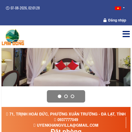
07-08-2026, 02:01:28
Đăng nhập
71, TRỊNH HOÀI ĐỨC, PHƯỜNG XUÂN TRƯỜNG - ĐÀ LẠT, TỈNH L
0937777049
UYENKHANGVILLA@GMAIL.COM
Đặt phòng