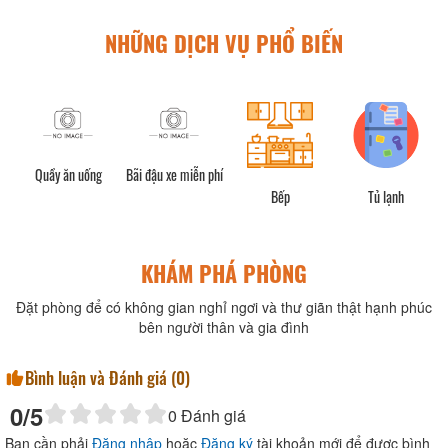
NHỮNG DỊCH VỤ PHỔ BIẾN
Quầy ăn uống
Bãi đậu xe miễn phí
Bếp
Tủ lạnh
KHÁM PHÁ PHÒNG
Đặt phòng để có không gian nghỉ ngơi và thư giãn thật hạnh phúc
bên người thân và gia đình
Bình luận và Đánh giá (
0
)
0
/5
0
Đánh giá
Bạn cần phải
Đăng nhập
hoặc
Đăng ký
tài khoản mới để được bình