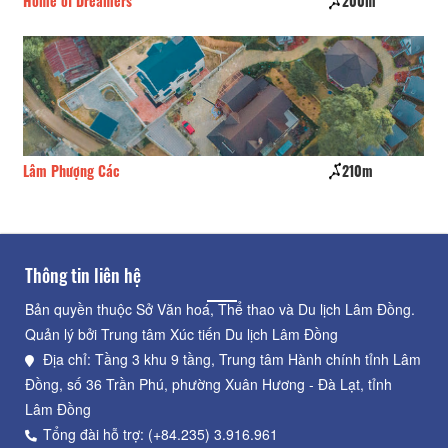
Home of Dreamers
200m
Go
Lâm Phượng Các
210m
Co
Thông tin liên hệ
Bản quyền thuộc Sở Văn hoá, Thể thao và Du lịch Lâm Đồng.
Quản lý bởi Trung tâm Xúc tiến Du lịch Lâm Đồng
Địa chỉ: Tầng 3 khu 9 tầng, Trung tâm Hành chính tỉnh Lâm
Đồng, số 36 Trần Phú, phường Xuân Hương - Đà Lạt, tỉnh
Lâm Đồng
Tổng đài hỗ trợ: (+84.235) 3.916.961