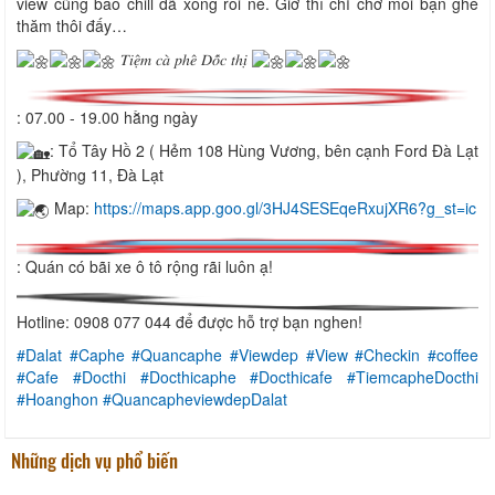
view cũng bao chill đã xong rồi nè. Giờ thì chỉ chờ mỗi bạn ghé
thăm thôi đấy…
𝑇𝑖𝑒̣̂𝑚 𝑐𝑎̀ 𝑝ℎ𝑒̂ 𝐷𝑜̂́𝑐 𝑡ℎ𝑖̣
: 07.00 - 19.00 hằng ngày
: Tổ Tây Hồ 2 ( Hẻm 108 Hùng Vương, bên cạnh Ford Đà Lạt
), Phường 11, Đà Lạt
Map:
https://maps.app.goo.gl/3HJ4SESEqeRxujXR6?g_st=ic
: Quán có bãi xe ô tô rộng rãi luôn ạ!
Hotline: 0908 077 044 để được hỗ trợ bạn nghen!
#Dalat
#Caphe
#Quancaphe
#Viewdep
#View
#Checkin
#coffee
#Cafe
#Docthi
#Docthicaphe
#Docthicafe
#TiemcapheDocthi
#Hoanghon
#QuancapheviewdepDalat
Những dịch vụ phổ biến