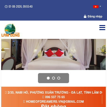
07-08-2026, 09:55:40
Đăng nhập
2/35, NAM HỒ, PHƯỜNG XUÂN TRƯỜNG - ĐÀ LẠT, TỈNH LÂM ĐỒN
096 537 75 65
HOMEOFDREAMERS.VN@GMAIL.COM
Đặt phòng