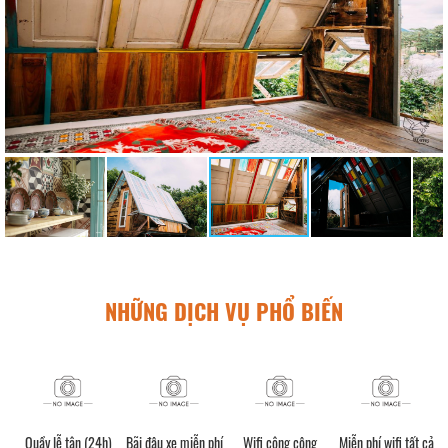
NHỮNG DỊCH VỤ PHỔ BIẾN
Quầy lễ tân (24h)
Bãi đậu xe miễn phí
Wifi công cộng
Miễn phí wifi tất cả