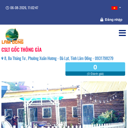
06-08-2026, 11:02:47
Đăng nhập
CSLT GỐC THÔNG GÌA
8, Ba Tháng Tư , Phường Xuân Hương - Đà Lạt, Tỉnh Lâm Đồng - 0931798279
0
(0 Đánh giá)