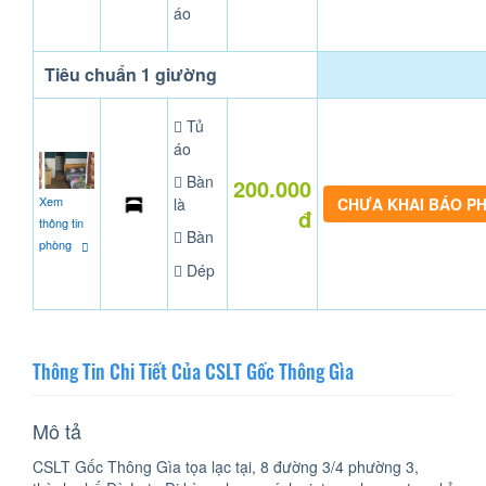
áo
Tiêu chuẩn 1 giường
Tủ
áo
Bàn
200.000
Xem
là
CHƯA KHAI BÁO P
đ
thông tin
Bàn
phòng
Dép
Thông Tin Chi Tiết Của CSLT Gốc Thông Gìa
Mô tả
CSLT Gốc Thông Gìa tọa lạc tại, 8 đường 3/4 phường 3,