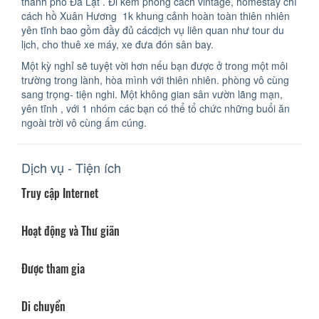
thành phố Đà Lạt . Đi kèm phong cách vintage, homestay chỉ
cách hồ Xuân Hương 1k khung cảnh hoàn toàn thiên nhiên
yên tĩnh bao gồm đầy đủ cácdịch vụ liên quan như tour du
lịch, cho thuê xe máy, xe đưa đón sân bay.
Một kỳ nghỉ sẽ tuyệt vời hơn nếu bạn được ở trong một môi
trường trong lành, hòa mình với thiên nhiên. phòng vô cùng
sang trọng- tiện nghi. Một không gian sân vườn lãng mạn,
yên tĩnh , với 1 nhóm các bạn có thể tổ chức những buổi ăn
ngoài trời vô cùng ấm cúng.
Dịch vụ - Tiện ích
Truy cập Internet
Hoạt động và Thư giãn
Được tham gia
Di chuyển