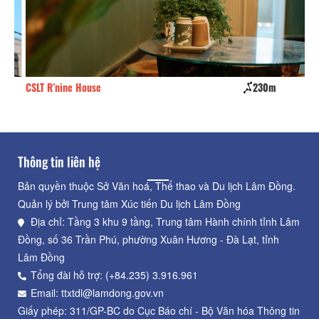
CSLT R’nine House
230m
Ng
Thông tin liên hệ
Bản quyền thuộc Sở Văn hoá, Thể thao và Du lịch Lâm Đồng.
Quản lý bởi Trung tâm Xúc tiến Du lịch Lâm Đồng
Địa chỉ: Tầng 3 khu 9 tầng, Trung tâm Hành chính tỉnh Lâm
Đồng, số 36 Trần Phú, phường Xuân Hương - Đà Lạt, tỉnh
Lâm Đồng
Tổng đài hỗ trợ: (+84.235) 3.916.961
Email: ttxtdl@lamdong.gov.vn
Giấy phép: 311/GP-BC do Cục Báo chí - Bộ Văn hóa Thông tin