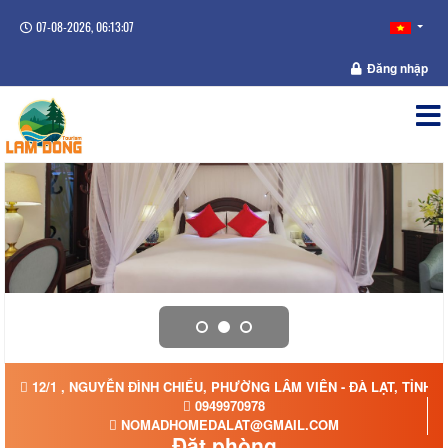
07-08-2026, 06:13:08
Đăng nhập
12/1 , NGUYỄN ĐÌNH CHIỂU, PHƯỜNG LÂM VIÊN - ĐÀ LẠT, TỈNH 
0949970978
NOMADHOMEDALAT@GMAIL.COM
Đặt phòng