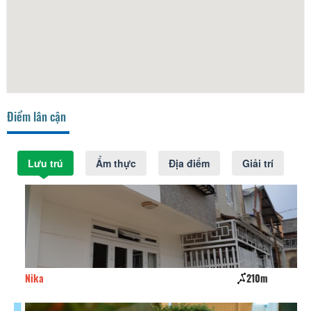
Điểm lân cận
Lưu trú
Ẩm thực
Địa điểm
Giải trí
Nika
210m
Dal