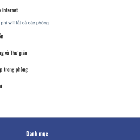
 Internet
phí wifi tất cả các phòng
ển
ng và Thư giãn
p trong phòng
hi
Danh mục