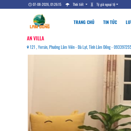
07-08-2026, 01:26:16
Thời tiết
Tỷ giá ngoại tệ
TRANG CHỦ
TIN TỨC
LƯ
AN VILLA
121 , Yersin, Phường Lâm Viên - Đà Lạt, Tỉnh Lâm Đồng - 09339725