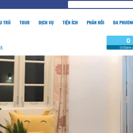
U TRÚ
TOUR
DỊCH VỤ
TIỆN ÍCH
PHẢN HỒI
ĐA PHƯƠNG
0
55
(0 Đánh g