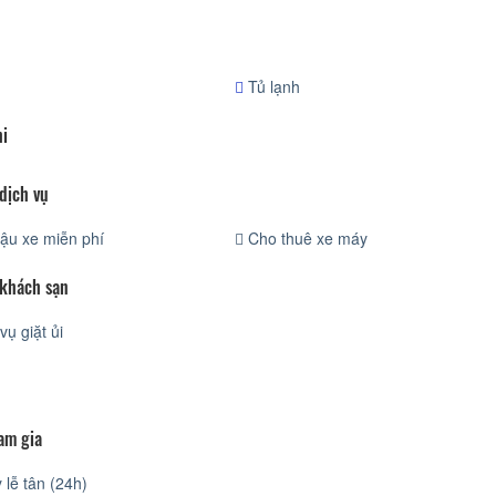
Tủ lạnh
hi
dịch vụ
ậu xe miễn phí
Cho thuê xe máy
 khách sạn
vụ giặt ủi
am gia
lễ tân (24h)