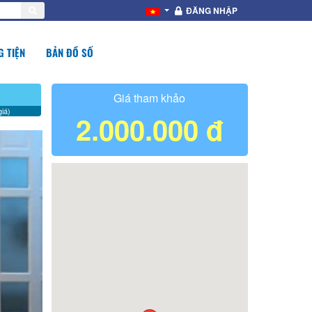
ĐĂNG NHẬP
 TIỆN
BẢN ĐỒ SỐ
Giá tham khảo
iá)
2.000.000 đ