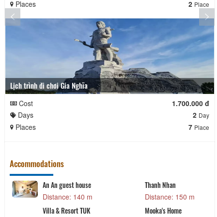
Places
2
Place
Lịch trình đi chơi Gia Nghĩa
Cost
1.700.000 đ
Days
2
Day
Places
7
Place
Accommodations
An An guest house
Thanh Nhan
Distance: 140 m
Distance: 150 m
Villa & Resort TUK
Mooka's Home