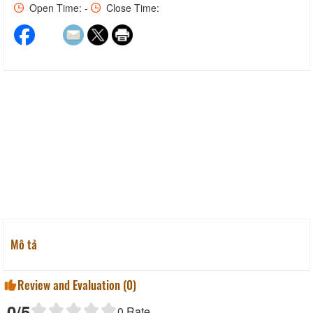
Open Time: -
Close Time:
Mô tả
Review and Evaluation (
0
)
0
/5
0
Rate