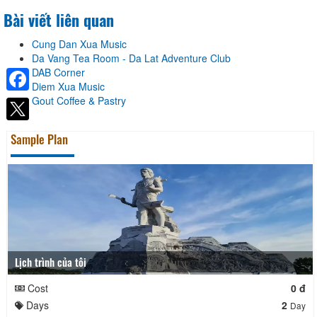
Bài viết liên quan
Cung Dan Xua Music
Da Vang Tea Room - Da Lat Adventure Club
DAB Corner
Diem Xua Music
Gout Coffee & Pastry
Facebook
Sample Plan
Lịch trình của tôi
Cost
0 đ
Days
2
Day