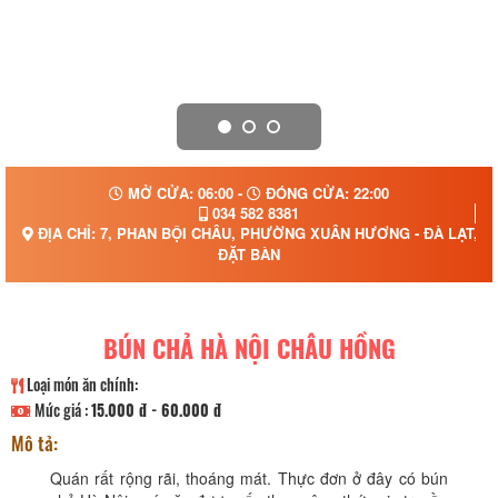
MỞ CỬA: 06:00 -
ĐÓNG CỬA: 22:00
034 582 8381
ĐỊA CHỈ: 7, PHAN BỘI CHÂU, PHƯỜNG XUÂN HƯƠNG - ĐÀ LẠT, 
ĐẶT BÀN
BÚN CHẢ HÀ NỘI CHÂU HỒNG
Loại món ăn chính:
Mức giá :
15.000 đ - 60.000 đ
Mô tả:
Quán rất rộng rãi, thoáng mát. Thực đơn ở đây có bún