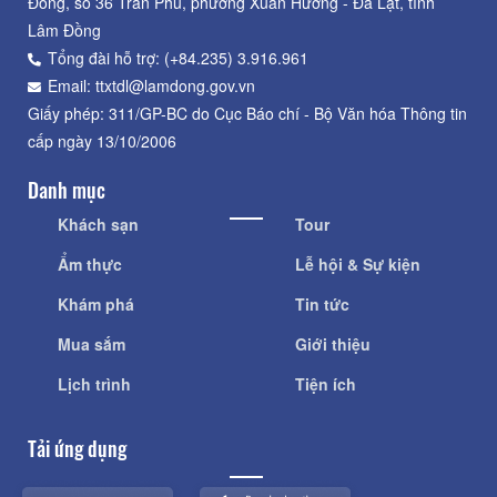
Đồng, số 36 Trần Phú, phường Xuân Hương - Đà Lạt, tỉnh
Lâm Đồng
Tổng đài hỗ trợ: (+84.235) 3.916.961
Email: ttxtdl@lamdong.gov.vn
Giấy phép: 311/GP-BC do Cục Báo chí - Bộ Văn hóa Thông tin
cấp ngày 13/10/2006
Danh mục
Khách sạn
Tour
Ẩm thực
Lễ hội & Sự kiện
Khám phá
Tin tức
Mua sắm
Giới thiệu
Lịch trình
Tiện ích
Tải ứng dụng