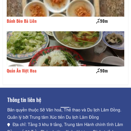
Bánh Bèo Bà Liên
90m
Mì
Quán Ăn Việt Hoa
90m
Cơ
Thông tin liên hệ
Bản quyền thuộc Sở Văn hoá, Thể thao và Du lịch Lâm Đồng.
Quản lý bởi Trung tâm Xúc tiến Du lịch Lâm Đồng
Địa chỉ: Tầng 3 khu 9 tầng, Trung tâm Hành chính tỉnh Lâm