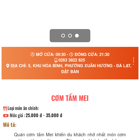
MỞ CỬA: 09:30 -
ĐÓNG CỬA: 21:30
0263 3822 825
ĐỊA CHỈ: 5, KHU HÒA BÌNH, PHƯỜNG XUÂN HƯƠNG - ĐÀ LẠT, TỈ
ĐẶT BÀN
CƠM TẤM MEI
Loại món ăn chính:
Mức giá :
25.000 đ - 35.000 đ
Mô tả:
Quán cơm tấm Mei khiến du khách nhớ nhất món cơm