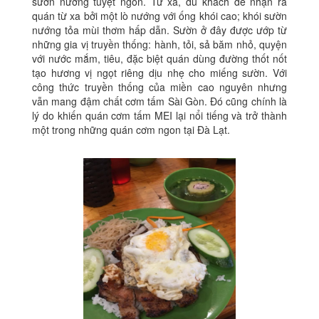
sườn nướng tuyệt ngon. Từ xa, du khách dễ nhận ra
quán từ xa bởi một lò nướng với ống khói cao; khói sườn
nướng tỏa mùi thơm hấp dẫn. Sườn ở đây được ướp từ
những gia vị truyền thống: hành, tỏi, sả băm nhỏ, quyện
với nước mắm, tiêu, đặc biệt quán dùng đường thốt nốt
tạo hương vị ngọt riêng dịu nhẹ cho miếng sườn. Với
công thức truyền thống của miền cao nguyên nhưng
vẫn mang đậm chất cơm tấm Sài Gòn. Đó cũng chính là
lý do khiến quán cơm tấm MEI lại nổi tiếng và trở thành
một trong những quán cơm ngon tại Đà Lạt.