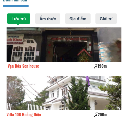
Lưu trú
Ẩm thực
Địa điểm
Giải trí
Vạn Đóa Sen house
190m
CS
Villa 108 Hoàng Diệu
200m
Hồ