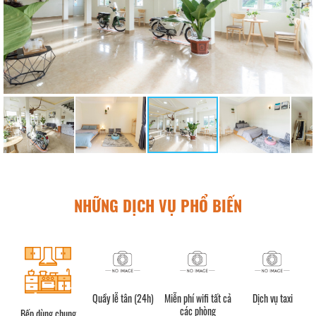
NHỮNG DỊCH VỤ PHỔ BIẾN
Quầy lễ tân (24h)
Miễn phí wifi tất cả
Dịch vụ taxi
các phòng
Bếp dùng chung