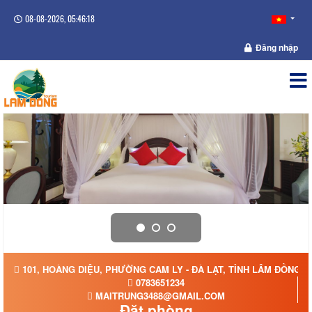
08-08-2026, 05:46:18
Đăng nhập
101, HOÀNG DIỆU, PHƯỜNG CAM LY - ĐÀ LẠT, TỈNH LÂM ĐỒNG
0783651234
MAITRUNG3488@GMAIL.COM
Đặt phòng