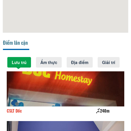
Điểm lân cận
Lưu trú
Ẩm thực
Địa điểm
Giải trí
CSLT Dốc
240m
Va