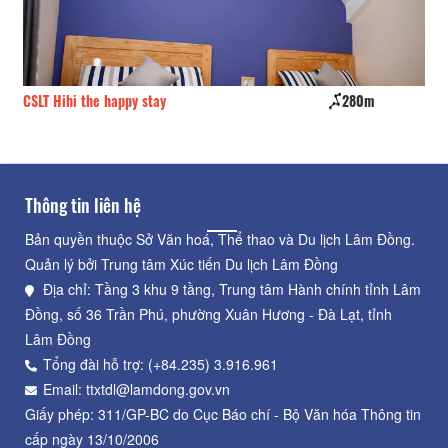
CSLT Hihi the happy stay
280m
Gr
Thông tin liên hệ
Bản quyền thuộc Sở Văn hoá, Thể thao và Du lịch Lâm Đồng.
Quản lý bởi Trung tâm Xúc tiến Du lịch Lâm Đồng
Địa chỉ: Tầng 3 khu 9 tầng, Trung tâm Hành chính tỉnh Lâm
Đồng, số 36 Trần Phú, phường Xuân Hương - Đà Lạt, tỉnh
Lâm Đồng
Tổng đài hỗ trợ: (+84.235) 3.916.961
Email: ttxtdl@lamdong.gov.vn
Giấy phép: 311/GP-BC do Cục Báo chí - Bộ Văn hóa Thông tin
cấp ngày 13/10/2006