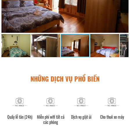
NHỮNG DỊCH VỤ PHỔ BIẾN
Quầy lễ tân (24h)
Miễn phí wifi tất cả
Dịch vụ giặt ủi
Cho thuê xe máy
các phòng