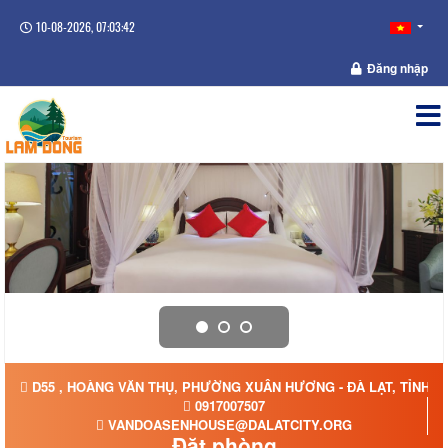
10-08-2026, 07:03:42
Đăng nhập
D55 , HOÀNG VĂN THỤ, PHƯỜNG XUÂN HƯƠNG - ĐÀ LẠT, TỈNH 
0917007507
VANDOASENHOUSE@DALATCITY.ORG
Đặt phòng