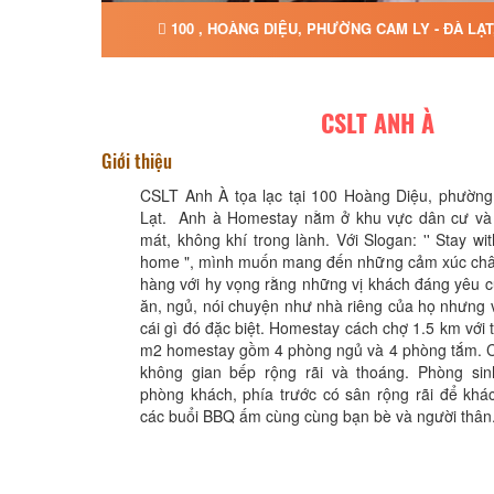
100 , HOÀNG DIỆU, PHƯỜNG CAM LY - ĐÀ LẠ
CSLT ANH À
Giới thiệu
CSLT Anh À tọa lạc tại 100 Hoàng Diệu, phường
Lạt. Anh à Homestay nằm ở khu vực dân cư và
mát, không khí trong lành. Với Slogan: '' Stay wit
home ", mình muốn mang đến những cảm xúc châ
hàng với hy vọng rằng những vị khách đáng yêu c
ăn, ngủ, nói chuyện như nhà riêng của họ nhưng
cái gì đó đặc biệt. Homestay cách chợ 1.5 km với 
m2 homestay gồm 4 phòng ngủ và 4 phòng tắm. C
không gian bếp rộng rãi và thoáng. Phòng si
phòng khách, phía trước có sân rộng rãi để khá
các buổi BBQ ấm cùng cùng bạn bè và người thân