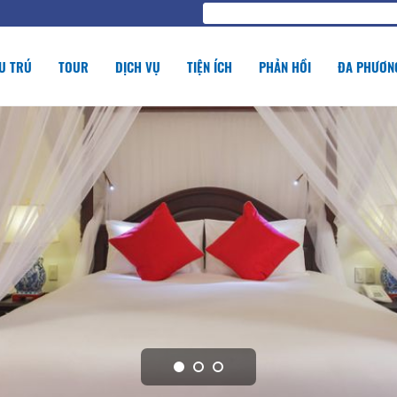
U TRÚ
TOUR
DỊCH VỤ
TIỆN ÍCH
PHẢN HỒI
ĐA PHƯƠNG