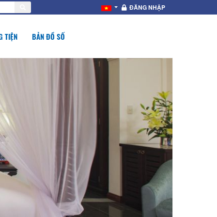
ĐĂNG NHẬP
 TIỆN
BẢN ĐỒ SỐ