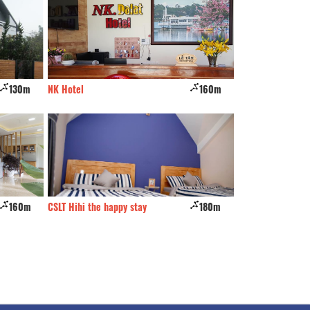
130m
NK Hotel
160m
Hồng Đức
160m
CSLT Hihi the happy stay
180m
Unicorn house