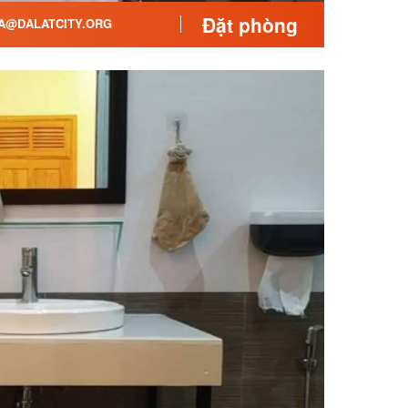
Đặt phòng
A@DALATCITY.ORG