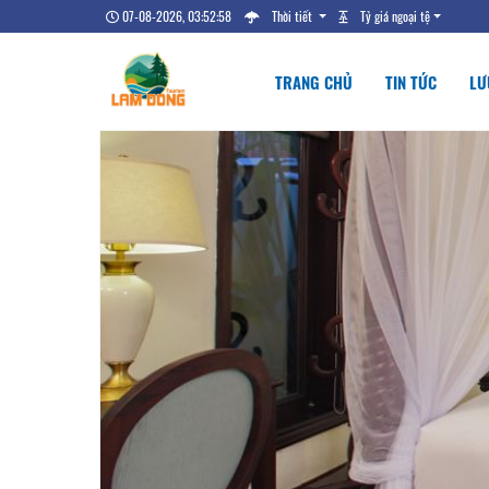
07-08-2026, 03:52:59
Thời tiết
Tỷ giá ngoại tệ
TRANG CHỦ
TIN TỨC
LƯ