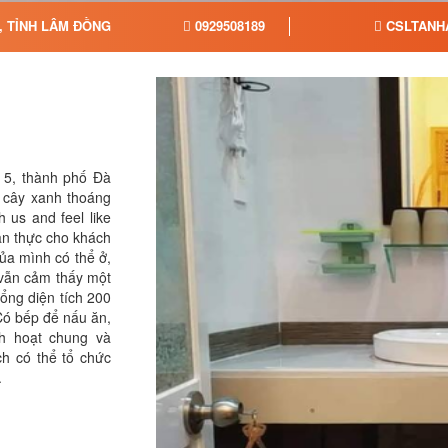
T, TỈNH LÂM ĐỒNG
0929508189
CSLTANH
 5, thành phố Đà
 cây xanh thoáng
h us and feel like
n thực cho khách
ủa mình có thể ở,
 vẫn cảm thấy một
tổng diện tích 200
ó bếp để nấu ăn,
nh hoạt chung và
ch có thể tổ chức
.