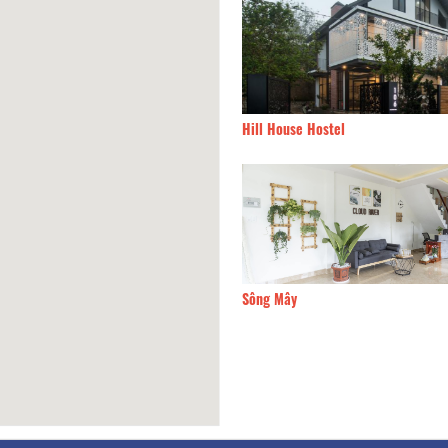
 108 Hoàng Diệu
70m
Hill House Hostel
Nhà trên đồi
100m
Sông Mây