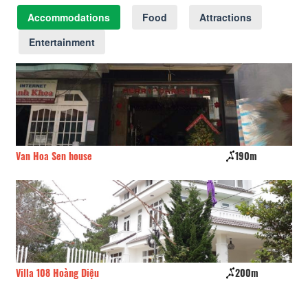
Accommodations
Food
Attractions
Entertainment
Van Hoa Sen house
190m
Co
Villa 108 Hoàng Diệu
200m
Hồ