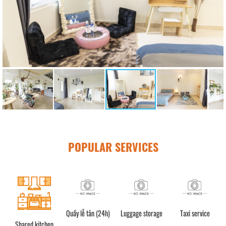
POPULAR SERVICES
Quầy lễ tân (24h)
Luggage storage
Taxi service
Shared kitchen