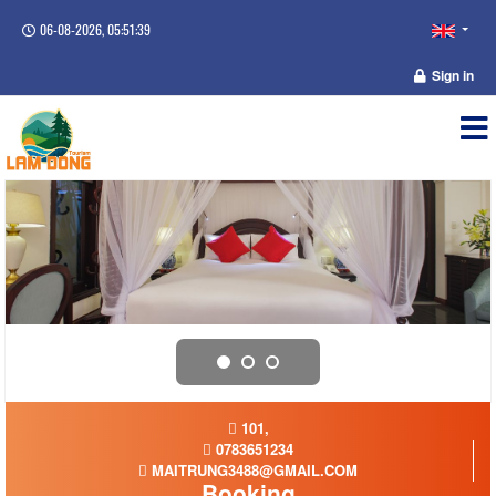
06-08-2026, 05:51:39
Sign in
101,
0783651234
MAITRUNG3488@GMAIL.COM
Booking