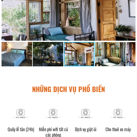
NHỮNG DỊCH VỤ PHỔ BIẾN
Quầy lễ tân (24h)
Miễn phí wifi tất cả
Dịch vụ giặt ủi
Cho thuê xe máy
các phòng