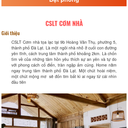
CSLT CƠM NHÀ
Giới thiệu
CSLT Cơm nhà tọa lạc tại 9b Hoàng Văn Thụ, phường 5,
thành phố Đà Lạt. Là một ngôi nhà nhỏ ở cuối con đường
yên tĩnh, cách trung tâm thành phố khoảng 2km. Là chốn
tìm về của những tâm hồn yêu thích sự an yên và tự do
với phong cách cổ điển, tràn ngập ấm cúng. Home nằm
ngay trung tâm thành phố Đà Lạt. Một chút hoài niệm,
một chút mộng mơ sẽ đốn tim bất kì ai ngay từ cái nhìn
đầu tiên