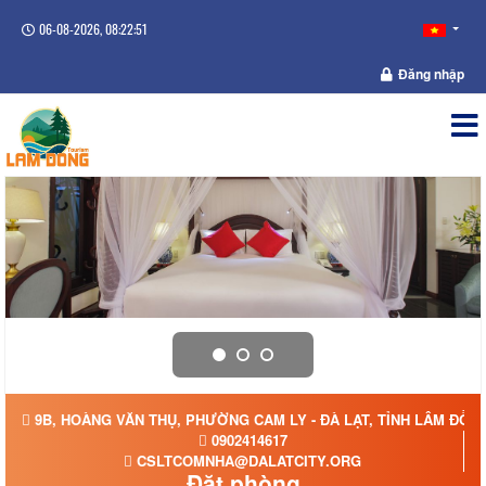
06-08-2026, 08:22:52
Đăng nhập
9B, HOÀNG VĂN THỤ, PHƯỜNG CAM LY - ĐÀ LẠT, TỈNH LÂM ĐỒN
0902414617
CSLTCOMNHA@DALATCITY.ORG
Đặt phòng