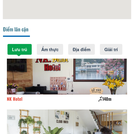
Điểm lân cận
Lưu trú
Ẩm thực
Địa điểm
Giải trí
NK Hotel
140m
CS