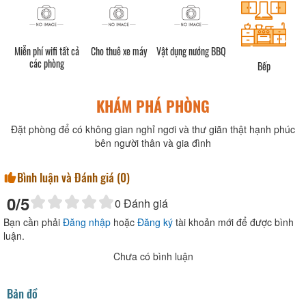
h)
Miễn phí wifi tất cả
Cho thuê xe máy
Vật dụng nướng BBQ
các phòng
Bếp
KHÁM PHÁ PHÒNG
Đặt phòng để có không gian nghỉ ngơi và thư giãn thật hạnh phúc
bên người thân và gia đình
Bình luận và Đánh giá (
0
)
0
/5
0
Đánh giá
Bạn cần phải
Đăng nhập
hoặc
Đăng ký
tài khoản mới để được bình
luận.
Chưa có bình luận
Bản đồ