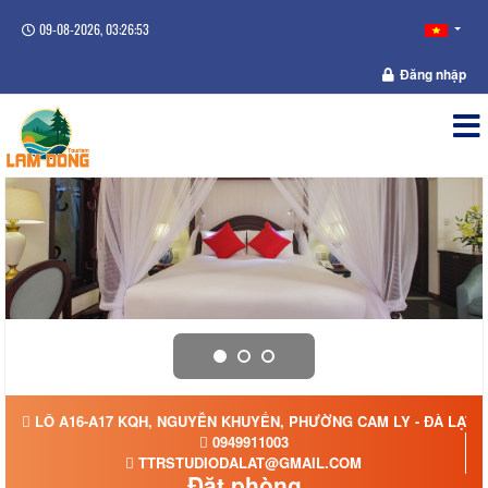
09-08-2026, 03:26:54
Đăng nhập
LÔ A16-A17 KQH, NGUYỄN KHUYẾN, PHƯỜNG CAM LY - ĐÀ LẠT, 
0949911003
TTRSTUDIODALAT@GMAIL.COM
Đặt phòng