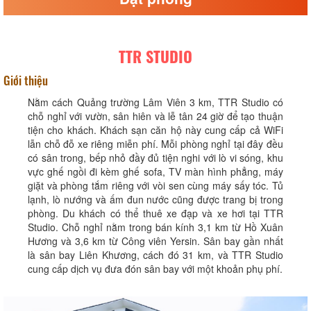
TTR STUDIO
Giới thiệu
Nằm cách Quảng trường Lâm Viên 3 km, TTR Studio có
chỗ nghỉ với vườn, sân hiên và lễ tân 24 giờ để tạo thuận
tiện cho khách. Khách sạn căn hộ này cung cấp cả WiFi
lẫn chỗ đỗ xe riêng miễn phí. Mỗi phòng nghỉ tại đây đều
có sân trong, bếp nhỏ đầy đủ tiện nghi với lò vi sóng, khu
vực ghế ngồi đi kèm ghế sofa, TV màn hình phẳng, máy
giặt và phòng tắm riêng với vòi sen cùng máy sấy tóc. Tủ
lạnh, lò nướng và ấm đun nước cũng được trang bị trong
phòng. Du khách có thể thuê xe đạp và xe hơi tại TTR
Studio. Chỗ nghỉ nằm trong bán kính 3,1 km từ Hồ Xuân
Hương và 3,6 km từ Công viên Yersin. Sân bay gần nhất
là sân bay Liên Khương, cách đó 31 km, và TTR Studio
cung cấp dịch vụ đưa đón sân bay với một khoản phụ phí.