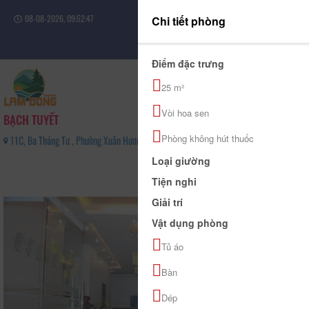
08-08-2026, 09:52:47
Chi tiết phòng
Đăng nhập
Điểm đặc trưng
25 m²
Vòi hoa sen
BẠCH TUYẾT
Phòng không hút thuốc
11C, Ba Tháng Tư , Phường Xuân Hương - Đà Lạt, Tỉnh Lâm Đồng - 02633821569
0
Loại giường
(0 Đánh giá)
Tiện nghi
Giải trí
Vật dụng phòng
Tủ áo
Bàn
Dép