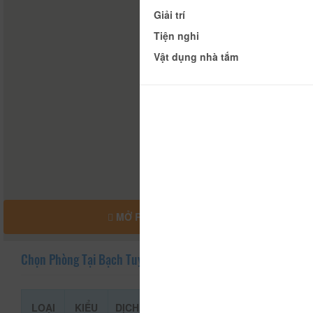
Giải trí
Tiện nghi
Vật dụng nhà tắm
MỞ RỘNG BẢN ĐỒ
Chọn Phòng Tại Bạch Tuyết
LOẠI
KIỂU
DỊCH
GIÁ THAM