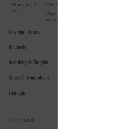
Khu vực hút
Giữ hành lý
An ninh (24h)
thuốc
Dịch vụ phòng
Nhân viên
hàng ngày
hướng dẫn
Truy cập Internet
Di chuyển
Hoạt động và Thư giãn
Cung cấp trong phòng
Tiện nghi
Chính sách