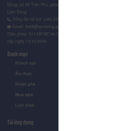
Đồng, số 36 Trần Phú, phường Xuân Hương - Đà Lạt, tỉnh
Lâm Đồng
Tổng đài hỗ trợ: (+84.235) 3.916.961
Email: ttxtdl@lamdong.gov.vn
Giấy phép: 311/GP-BC do Cục Báo chí - Bộ Văn hóa Thông tin
cấp ngày 13/10/2006
Danh mục
Khách sạn
Tour
Ẩm thực
Lễ hội & Sự kiện
Khám phá
Tin tức
Mua sắm
Giới thiệu
Lịch trình
Tiện ích
Tải ứng dụng