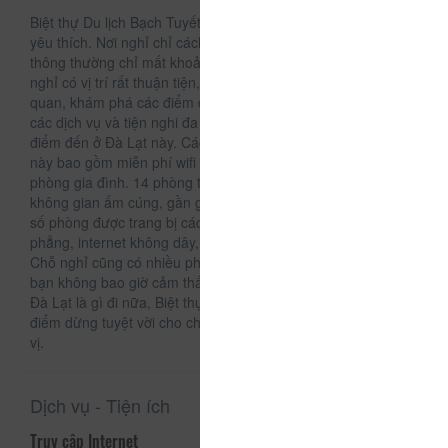
Biệt thự Du lịch Bạch Tuyết là lựa chọn được nhiều du khách
yêu thích. Nơi nghỉ chỉ cách trung tâm thành phố 0.8 km và
thông thường chỉ mất khoảng 28 phút để đến sân bay. Chỗ
nghỉ có vị trí rất thuận tiện, du khách có thể thoải mái tham
quan, khám phá các điểm du lịch nổi tiếng. Hãy tận hưởng
các dịch vụ và tiện nghi đa dạng, không gì sánh được tại
điểm đến ở Đà Lạt này. Các tiện nghi nổi bật tại điểm đến
này bao gồm miễn phí wifi tất cả các phòng, wifi công cộng,
phòng gia đình. 14 phòng trên 2 tầng đem lại cho du khách
không gian ấm cúng, gần gũi như một ngôi nhà thứ hai. Một
số phòng được trang bị các tiện nghi như tivi màn hình
phẳng, internet không dây, bàn, quầy bar mini, điện thoại.
Chỗ nghỉ cũng có nhiều phương tiện vui chơi giải trí để cho
bạn không bao giờ cảm thấy nhàm chán. Cho lý do để đến
Đà Lạt là gì đi nữa, Biệt thự Du lịch Bạch Tuyết vẫn là một
điểm dừng tuyệt vời cho chuyến nghỉ mát đầy háo hức và thú
vị.
Dịch vụ - Tiện ích
Truy cập Internet