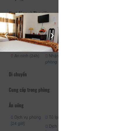
Hoạt động và Thư giãn
Được tham gia
Vòi hoa sen
Vòi hoa sen
Nhận phòng
(24h)
An ninh (24h)
Nhận/trả
Quầy lễ tân
phòng (riêng)
(24h)
Di chuyển
Cung cấp trong phòng
Ăn uống
Dịch vụ phòng
Tủ lạnh
Phục vụ phòng
[24 giờ]
Dịch vụ phòng