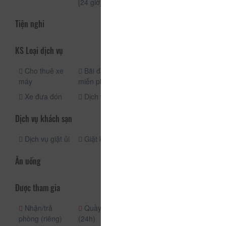
[24 giờ]
Tiện nghi
KS Loại dịch vụ
Cho thuê xe
Bãi đậu xe
Đưa đón sân
máy
miễn phí
bay
Xe đưa đón
Dịch vụ taxi
Dịch vụ khách sạn
Dịch vụ giặt ủi
Giặt khô
Ăn uống
Được tham gia
Nhận/trả
Quầy lễ tân
Nhận phòng
phòng (riêng)
(24h)
(24h)