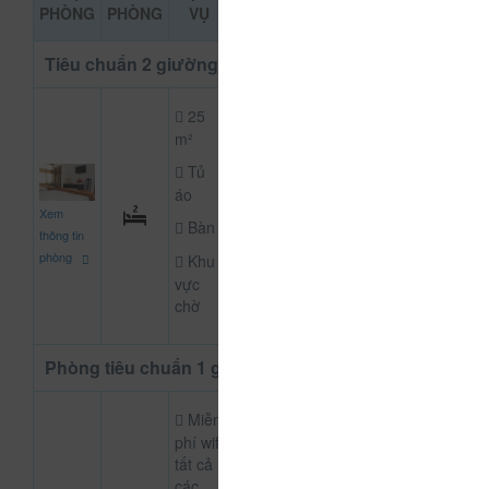
ĐẶT PHÒNG
PHÒNG
PHÒNG
VỤ
KHẢO
Tiêu chuẩn 2 giường
25
m²
Tủ
áo
300.000
Xem
CHƯA KHAI BÁO P
đ
Bàn
thông tin
phòng
Khu
vực
chờ
Phòng tiêu chuẩn 1 giường đôi
Miễn
phí wifi
tất cả
các