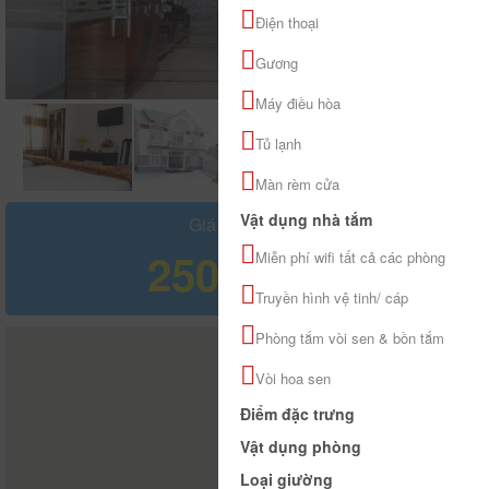
Điện thoại
Gương
Máy điều hòa
Tủ lạnh
Màn rèm cửa
Vật dụng nhà tắm
Giá tham khảo
250.000 đ
Miễn phí wifi tất cả các phòng
Truyền hình vệ tinh/ cáp
Phòng tắm vòi sen & bồn tắm
Vòi hoa sen
Điểm đặc trưng
Vật dụng phòng
Loại giường