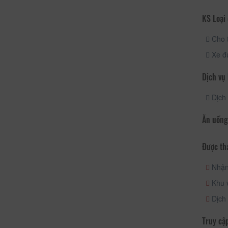
KS Loại 
Cho 
Xe đ
Dịch vụ
Dịch 
Ăn uống
Được th
Nhận/
Khu v
Dịch
Truy cập