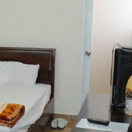
ự Du lịch Bạch Tuyết là lựa chọn được nhiều du khách yêu thích. Nơi ng
chỉ mất khoảng 28 phút để đến sân bay. Chỗ nghỉ có vị trí rất thuận t
m du lịch nổi tiếng. Hãy tận hưởng các dịch vụ và tiện nghi đa dạng, kh
 bật tại điểm đến này bao gồm miễn phí wifi tất cả các phòng, wifi côn
khách không gian ấm cúng, gần gũi như một ngôi nhà thứ hai. Một số ph
nternet không dây, bàn, quầy bar mini, điện thoại. Chỗ nghỉ cũng có nh
 cảm thấy nhàm chán. Cho lý do để đến Đà Lạt là gì đi nữa, Biệt thự Du
nghỉ mát đầy háo hức và thú vị.
 Internet