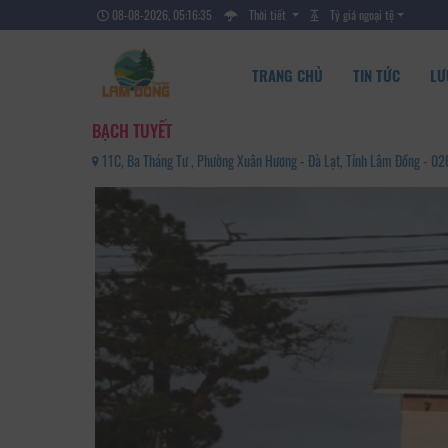
08-08-2026, 05:16:36
Thời tiết
Tỷ giá ngoại tệ
TRANG CHỦ
TIN TỨC
LƯ
BẠCH TUYẾT
11C, Ba Tháng Tư , Phường Xuân Hương - Đà Lạt, Tỉnh Lâm Đồng - 