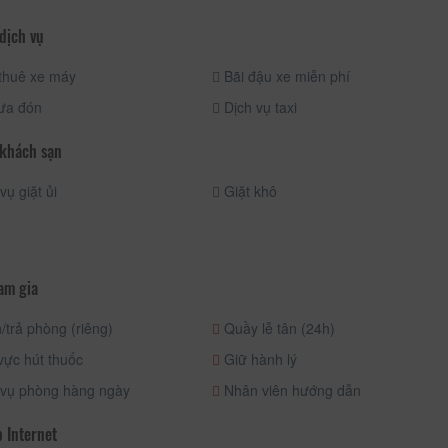
dịch vụ
thuê xe máy
Bãi đậu xe miễn phí
ưa đón
Dịch vụ taxi
 khách sạn
vụ giặt ủi
Giặt khô
am gia
trả phòng (riêng)
Quầy lễ tân (24h)
ực hút thuốc
Giữ hành lý
 vụ phòng hàng ngày
Nhân viên hướng dẫn
 Internet