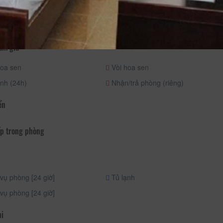
ng và Thư giãn
am gia
oa sen
Vòi hoa sen
nh (24h)
Nhận/trả phòng (riêng)
ển
p trong phòng
vụ phòng [24 giờ]
Tủ lạnh
vụ phòng [24 giờ]
hi