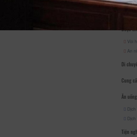
Hoạt độ
Được th
Vòi h
An ni
Di chuy
Cung cấ
Ăn uống
Dịch 
Dịch 
Tiện ng