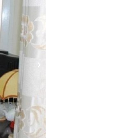
hỉ chỉ cách trung tâm thành phố 0.8 km và thông
iện, du khách có thể thoải mái tham quan, khám phá
ông gì sánh được tại điểm đến ở Đà Lạt này. Các tiện
g cộng, phòng gia đình. 14 phòng trên 2 tầng đem lại
òng được trang bị các tiện nghi như tivi màn hình
iều phương tiện vui chơi giải trí để cho bạn không
 lịch Bạch Tuyết vẫn là một điểm dừng tuyệt vời cho