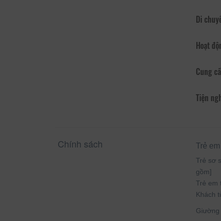
Di chuy
Hoạt độ
Cung cấ
Tiện ng
Chính sách
Trẻ em
Trẻ sơ s
gồm]
Trẻ em 
Khách t
Giường p