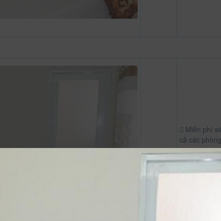
Miễn phí wif
cả các phòn
Truyền hìn
tinh/ cáp
Điện thoại
Đồ dùng n
tắm