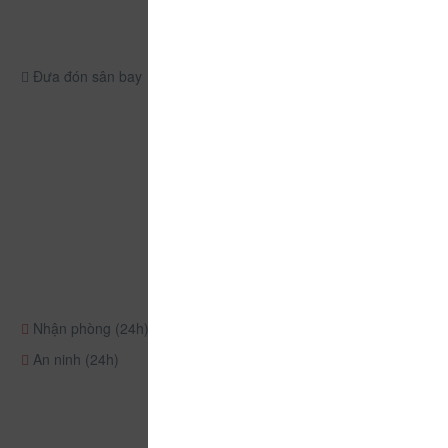
Đưa đón sân bay
Nhận phòng (24h)
An ninh (24h)