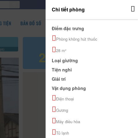
ĐĂNG NHẬP
Chi tiết phòng
 TIỆN
BẢN ĐỒ SỐ
Điểm đặc trưng
Phòng không hút thuốc
Giá tham khảo
iá)
28 m²
250.000 đ
Loại giường
Tiện nghi
Giải trí
Vật dụng phòng
Điện thoại
Gương
Máy điều hòa
Tủ lạnh