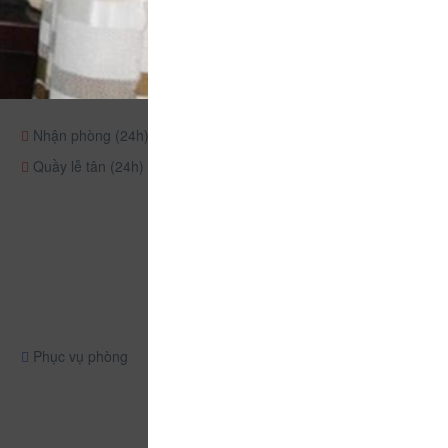
Nhận phòng (24h)
Quầy lễ tân (24h)
Phục vụ phòng