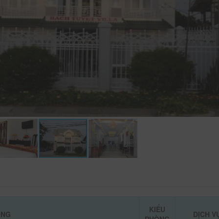
KIỂU
ÒNG
DỊCH V