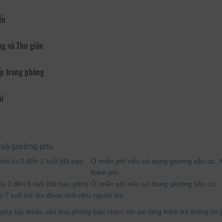
ển
ng và Thư giãn
p trong phòng
hi
 và giường phụ
inh từ 0 đến 1 tuổi [đã bao
Ở miễn phí nếu sử dụng giường sẵn có. Xi
thêm phí.
từ 2 đến 6 tuổi [đã bao gồm]
Ở miễn phí nếu sử dụng giường sẵn có.
ừ 7 tuổi trở lên được tính như người lớn
hụ tùy thuộc vào loại phòng bạn chọn, xin vui lòng kiểm tra thông tin p