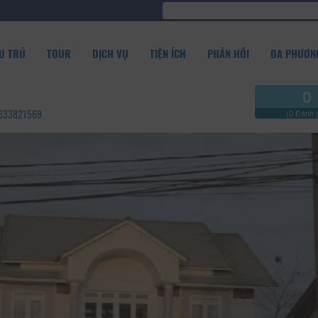
U TRÚ
TOUR
DỊCH VỤ
TIỆN ÍCH
PHẢN HỒI
ĐA PHƯƠNG
0
02633821569
(0 Đánh g