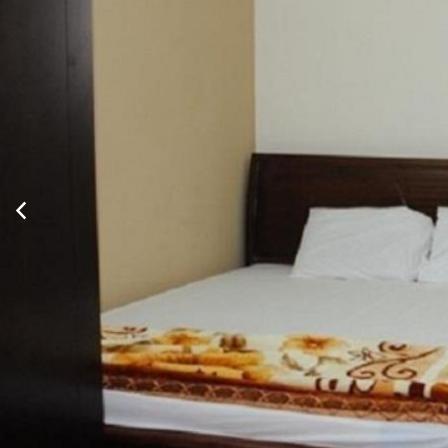
Xem thông tin phòng
Thông Tin Chi Tiết Của Bạch Tuyết
Mô tả
Biệt th
thường 
các điể
nghi nổi
cho du 
phẳng, i
bao giờ
chuyến 
Dịch vụ - Tiện ích
Truy cập