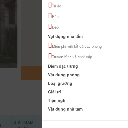
Tủ áo
Bàn
Dép
Vật dụng nhà tắm
Miễn phí wifi tất cả các phòng
Truyền hình vệ tinh/ cáp
Điểm đặc trưng
MỞ RỘNG BẢN ĐỒ
Vật dụng phòng
Loại giường
Giải trí
Tiện nghi
Vật dụng nhà tắm
GIÁ THAM
Ụ
ĐẶT PHÒNG