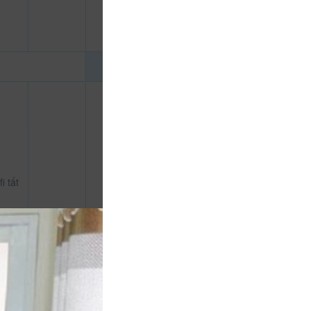
i tất
g
h vệ
300.000
CHƯA KHAI BÁO PHÒNG
đ
hà