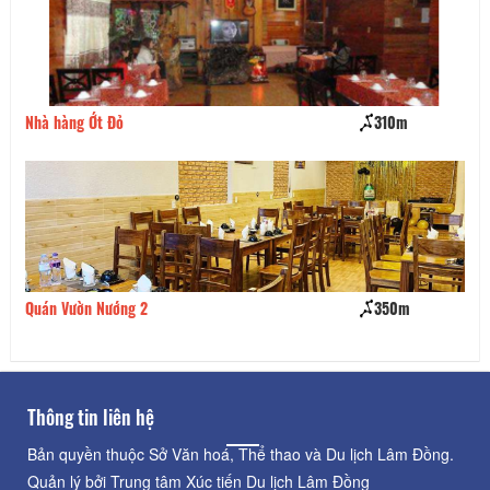
Nhà hàng Ớt Đỏ
310m
Bú
Quán Vườn Nướng 2
350m
Tự
Thông tin liên hệ
Bản quyền thuộc Sở Văn hoá, Thể thao và Du lịch Lâm Đồng.
Quản lý bởi Trung tâm Xúc tiến Du lịch Lâm Đồng