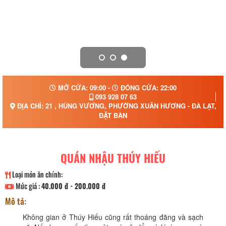
MỞ CỬA: 09:00 -
ĐÓNG CỬA: 22:00
093 928 07 63
ĐỊA CHỈ: 21 , HÙNG VƯƠNG, PHƯỜNG XUÂN HƯƠNG - ĐÀ LẠT, T
ĐẶT BÀN
QUÁN NHẬU THÚY HIẾU
Loại món ăn chính:
Mức giá :
40.000 đ - 200.000 đ
Mô tả:
Không gian ở Thúy Hiếu cũng rất thoáng đãng và sạch