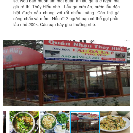
sẽ. Nếu bạn muốn tìm một quán ăn lẩu gà lá é ngon mà
giá rẻ thì Thúy Hiếu nhé . Lẩu gà vừa ăn, nước lẩu đặc
biệt được nấu chung với rất nhiều măng. Còn thịt gà
cũng chắc và mềm. Nếu đi 2 người bạn có thể gọi phần
lẩu nhỏ 200k. Các bạn hãy ghé thưởng nhé.