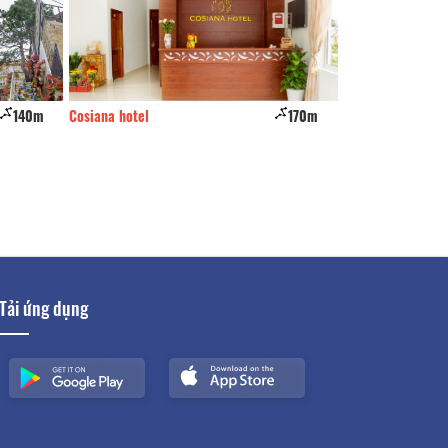
140m
Cosiana hotel
170m
J'aime
Tải ứng dụng