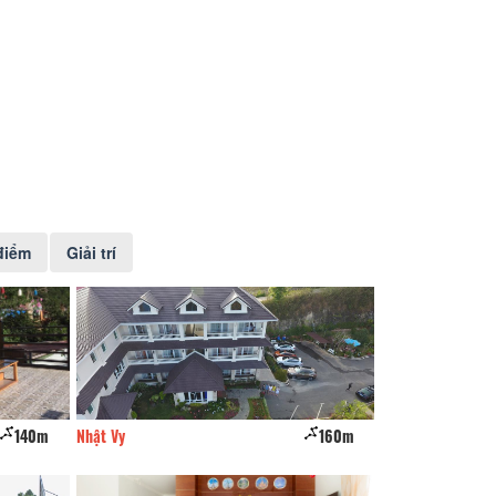
điểm
Giải trí
140m
Nhật Vy
160m
Sen Đá Villa