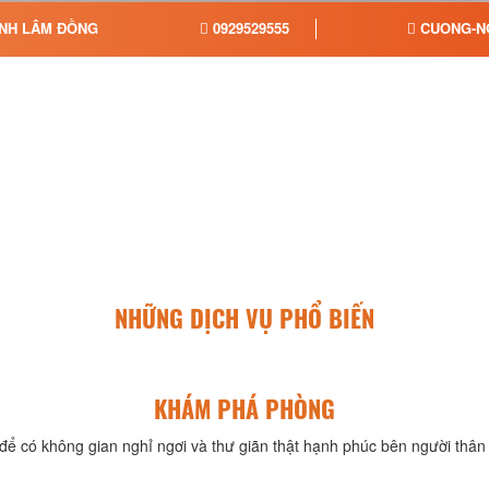
ỈNH LÂM ĐỒNG
0929529555
CUONG-N
NHỮNG DỊCH VỤ PHỔ BIẾN
KHÁM PHÁ PHÒNG
để có không gian nghỉ ngơi và thư giãn thật hạnh phúc bên người thân 