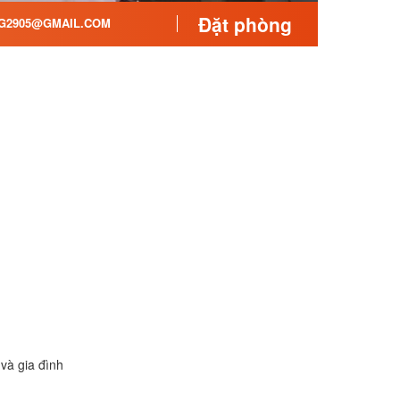
Đặt phòng
G2905@GMAIL.COM
và gia đình