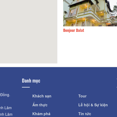
140m
Bonjour Dalat
Danh mục
 Đồng.
Khách sạn
Tour
Ẩm thực
Lễ hội & Sự kiện
ỉnh Lâm
Khám phá
Tin tức
ỉnh Lâm