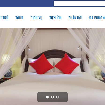
U TRÚ
TOUR
DỊCH VỤ
TIỆN ÍCH
PHẢN HỒI
ĐA PHƯƠNG