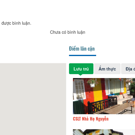
 được bình luận.
Chưa có bình luận
Điểm lân cận
Lưu trú
Ẩm thực
Địa 
Sao
60m
CSLT Nhà Họ Nguyễn