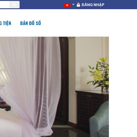
ĐĂNG NHẬP
 TIỆN
BẢN ĐỒ SỐ