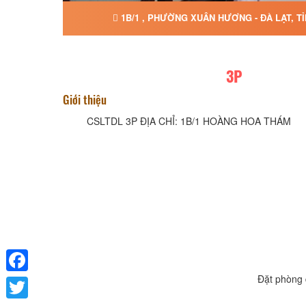
1B/1 , PHƯỜNG XUÂN HƯƠNG - ĐÀ LẠT, T
3P
Giới thiệu
CSLTDL 3P ĐỊA CHỈ: 1B/1 HOÀNG HOA THÁM
Đặt phòng 
Facebook