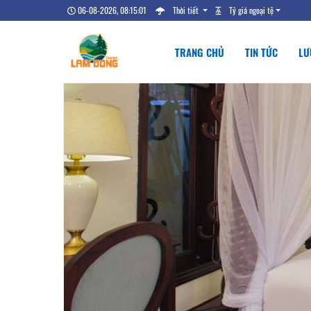
06-08-2026, 08:15:02
Thời tiết
Tỷ giá ngoại tệ
TRANG CHỦ
TIN TỨC
LƯ