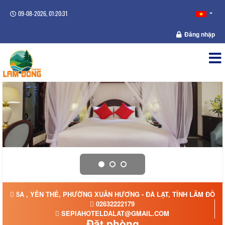
09-08-2026, 01:20:32
Đăng nhập
5A , YÊN THẾ, PHƯỜNG XUÂN HƯƠNG - ĐÀ LẠT, TỈNH LÂM ĐỒNG
02632222179
SEPIAHOTELDALAT@GMAIL.COM
Đặt phòng