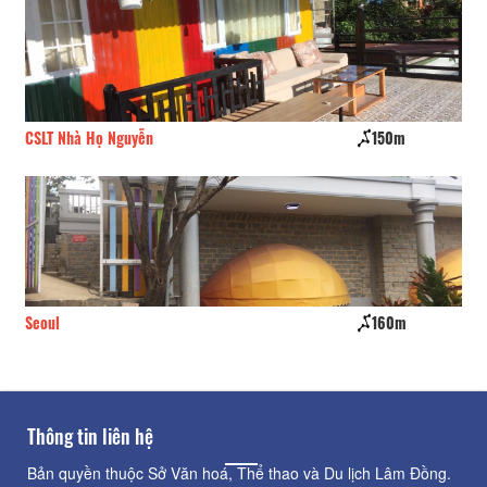
CSLT Nhà Họ Nguyễn
150m
Bo
Seoul
160m
Nh
Thông tin liên hệ
Bản quyền thuộc Sở Văn hoá, Thể thao và Du lịch Lâm Đồng.