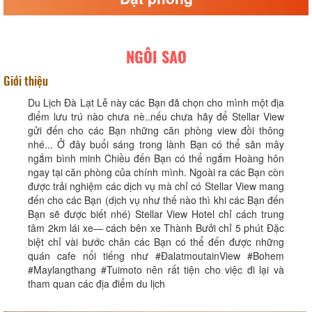
NGÔI SAO
Giới thiệu
Du Lịch Đà Lạt Lễ này các Bạn đã chọn cho mình một địa
điểm lưu trú nào chưa nè..nếu chưa hãy để Stellar View
gửi đến cho các Bạn những căn phòng view đồi thông
nhé... Ở đây buổi sáng trong lành Bạn có thể săn mây
ngắm bình minh Chiều đến Bạn có thể ngắm Hoàng hôn
ngay tại căn phòng của chính mình. Ngoài ra các Bạn còn
được trải nghiệm các dịch vụ mà chỉ có Stellar View mang
đến cho các Bạn (dịch vụ như thế nào thì khi các Bạn đến
Bạn sẽ được biết nhé) Stellar View Hotel chỉ cách trung
tâm 2km lái xe— cách bên xe Thành Bưởi chỉ 5 phút Đặc
biệt chỉ vài bước chân các Bạn có thể đến được những
quán cafe nổi tiếng như #ĐalatmoutainView #Bohem
#Maylangthang #Tuimoto nên rất tiện cho việc đi lại và
tham quan các địa điểm du lịch