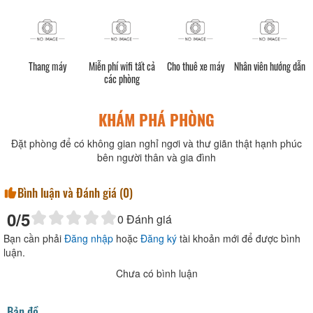
g máy
Miễn phí wifi tất cả
Cho thuê xe máy
Nhân viên hướng dẫn
Dịch vụ tax
các phòng
KHÁM PHÁ PHÒNG
Đặt phòng để có không gian nghỉ ngơi và thư giãn thật hạnh phúc
bên người thân và gia đình
Bình luận và Đánh giá (
0
)
0
/5
0
Đánh giá
Bạn cần phải
Đăng nhập
hoặc
Đăng ký
tài khoản mới để được bình
luận.
Chưa có bình luận
Bản đồ