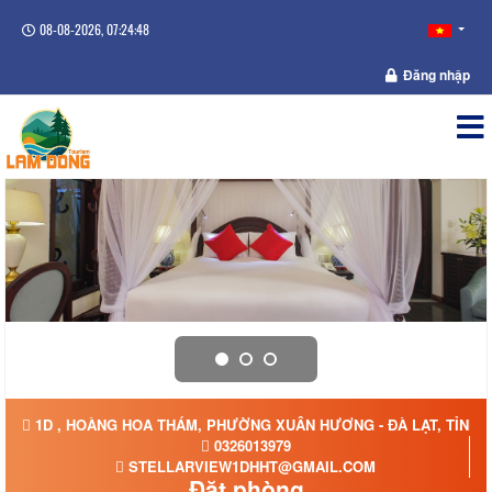
08-08-2026, 07:24:48
Đăng nhập
1D , HOÀNG HOA THÁM, PHƯỜNG XUÂN HƯƠNG - ĐÀ LẠT, TỈNH 
0326013979
STELLARVIEW1DHHT@GMAIL.COM
Đặt phòng