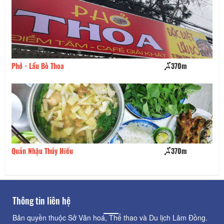
Phở - Lẩu Bò Thoa
370m
Nh
Quán Nhậu Thúy Hiếu
370m
Lạ
Thông tin liên hệ
Bản quyền thuộc Sở Văn hoá, Thể thao và Du lịch Lâm Đồng.