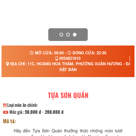
MỞ CỬA: 09:00 -
ĐÓNG CỬA: 22:30
0934821810
ĐỊA CHỈ: 11C, HOÀNG HOA THÁM, PHƯỜNG XUÂN HƯƠNG - ĐÀ L
ĐẶT BÀN
TỰA SƠN QUÁN
Loại món ăn chính:
Mức giá :
50.000 đ - 200.000 đ
Mô tả:
Hãy đến Tựa Sơn Quán thưởng thức những món tươi