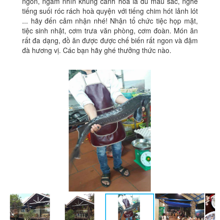
ngon, ngắm nhìn khung cảnh hoa lá đủ màu sắc, nghe
tiếng suối róc rách hoà quyện với tiếng chim hót lảnh lót
... hãy đến cảm nhận nhé! Nhận tổ chức tiệc họp mặt,
tiệc sinh nhật, cơm trưa văn phòng, cơm đoàn. Món ăn
rất đa dạng, đồ ăn được được chế biến rất ngon và đậm
đà hương vị. Các bạn hãy ghé thưởng thức nào.