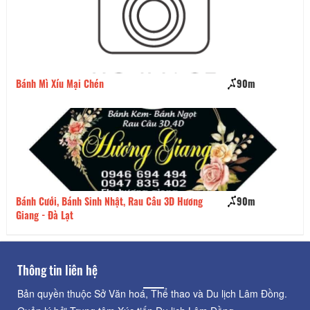
Bánh Mì Xíu Mại Chén
90m
Cơ
Bánh Cưới, Bánh Sinh Nhật, Rau Câu 3D Hương
90m
He
Giang - Đà Lạt
Thông tin liên hệ
Bản quyền thuộc Sở Văn hoá, Thể thao và Du lịch Lâm Đồng.