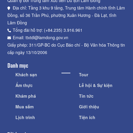
Quản lý bởi Trung tâm Xúc tiến Du lịch Lâm Đồng
Địa chỉ: Tầng 3 khu 9 tầng, Trung tâm Hành chính tỉnh Lâm
Đồng, số 36 Trần Phú, phường Xuân Hương - Đà Lạt, tỉnh
Lâm Đồng
Tổng đài hỗ trợ: (+84.235) 3.916.961
Email: ttxtdl@lamdong.gov.vn
Giấy phép: 311/GP-BC do Cục Báo chí - Bộ Văn hóa Thông tin
cấp ngày 13/10/2006
Danh mục
Khách sạn
Tour
Ẩm thực
Lễ hội & Sự kiện
Khám phá
Tin tức
Mua sắm
Giới thiệu
Lịch trình
Tiện ích