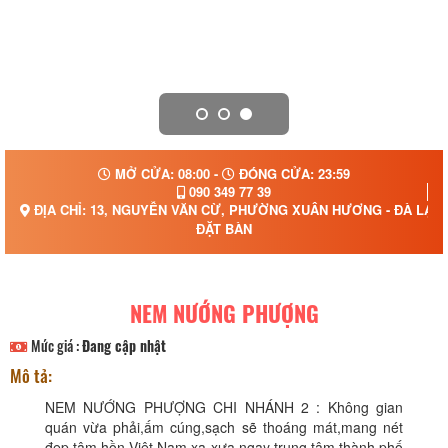
MỞ CỬA: 08:00 -
ĐÓNG CỬA: 23:59
090 349 77 39
ĐỊA CHỈ: 13, NGUYỄN VĂN CỪ, PHƯỜNG XUÂN HƯƠNG - ĐÀ LẠT,
ĐẶT BÀN
NEM NƯỚNG PHƯỢNG
Mức giá :
Đang cập nhật
Mô tả:
NEM NƯỚNG PHƯỢNG CHI NHÁNH 2 : Không gian
quán vừa phải,ấm cúng,sạch sẽ thoáng mát,mang nét
đẹp tâm hồn Việt Nam xa xưa ngay trung tâm thành phố