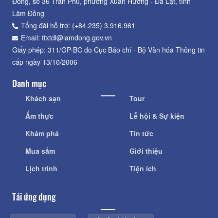
Đồng, số 36 Trần Phú, phường Xuân Hương - Đà Lạt, tỉnh
Lâm Đồng
Tổng đài hỗ trợ: (+84.235) 3.916.961
Email: ttxtdl@lamdong.gov.vn
Giấy phép: 311/GP-BC do Cục Báo chí - Bộ Văn hóa Thông tin
cấp ngày 13/10/2006
Danh mục
Khách sạn
Tour
Ẩm thực
Lễ hội & Sự kiện
Khám phá
Tin tức
Mua sắm
Giới thiệu
Lịch trình
Tiện ích
Tải ứng dụng