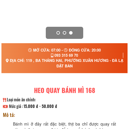
MỞ CỬA: 07:00 -
ĐÓNG CỬA: 20:00
093 315 69 70
ĐỊA CHỈ: 119 , BA THÁNG HAI, PHƯỜNG XUÂN HƯƠNG - ĐÀ LẠT,
ĐẶT BÀN
HEO QUAY BÁNH MÌ 168
Loại món ăn chính:
Mức giá :
15.000 đ - 50.000 đ
Mô tả:
Bánh mì ở đây rất đặc biệt, thịt ba chỉ được quay rất