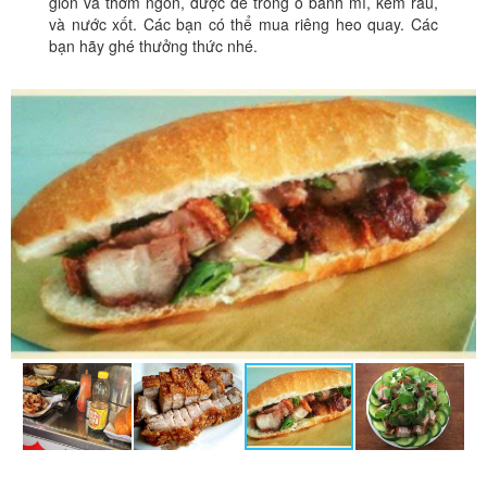
giòn và thơm ngon, được để trong ổ bánh mì, kèm rau,
và nước xốt. Các bạn có thể mua riêng heo quay. Các
bạn hãy ghé thưởng thức nhé.