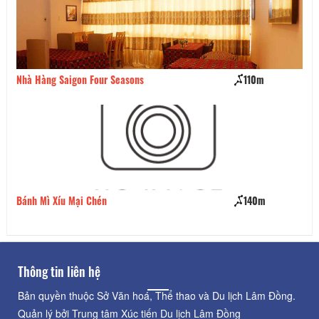
Nhà Hàng Saigon Four Seasons
110m
He
Bánh Mì Xíu Mại Chén
140m
Bá
Gi
Thông tin liên hệ
Bản quyền thuộc Sở Văn hoá, Thể thao và Du lịch Lâm Đồng.
Quản lý bởi Trung tâm Xúc tiến Du lịch Lâm Đồng