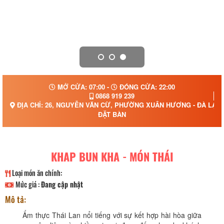
MỞ CỬA: 07:00 -
ĐÓNG CỬA: 22:00
0868 919 239
ĐỊA CHỈ: 26, NGUYỄN VĂN CỪ, PHƯỜNG XUÂN HƯƠNG - ĐÀ LẠT,
ĐẶT BÀN
KHAP BUN KHA - MÓN THÁI
Loại món ăn chính:
Mức giá :
Đang cập nhật
Mô tả:
Ẩm thực Thái Lan nổi tiếng với sự kết hợp hài hòa giữa