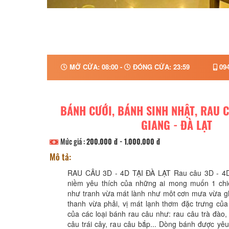
MỞ CỬA: 08:00 -
ĐÓNG CỬA: 23:59
094
BÁNH CƯỚI, BÁNH SINH NHẬT, RAU 
GIANG - ĐÀ LẠT
Mức giá :
200.000 đ - 1.000.000 đ
Mô tả:
RAU CÂU 3D - 4D TẠI ĐÀ LẠT Rau câu 3D - 4D
niềm yêu thích của những ai mong muốn 1 ch
như tranh vừa mát lành như môt cơn mưa vừa gh
thanh vừa phải, vị mát lạnh thơm đặc trưng của
của các loại bánh rau câu như: rau câu trà đào,
câu trái cây, rau câu bắp... Dòng bánh được yê