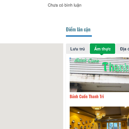
Chưa có bình luận
Điểm lân cận
Lưu trú
Ẩm thực
Địa 
Mì Vĩnh Lợi - Hải Thượng
60m
Bánh Cuốn Thanh Trì