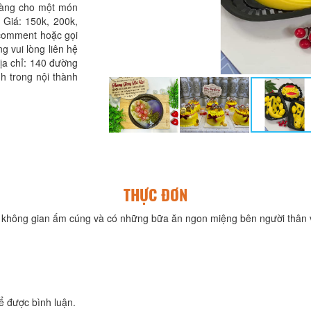
 dàng cho một món
 Giá: 150k, 200k,
 comment hoặc gọi
ng vui lòng liên hệ
Địa chỉ: 140 đường
h trong nội thành
THỰC ĐƠN
không gian ấm cúng và có những bữa ăn ngon miệng bên người thân v
ể được bình luận.