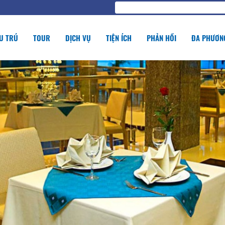
U TRÚ
TOUR
DỊCH VỤ
TIỆN ÍCH
PHẢN HỒI
ĐA PHƯƠNG