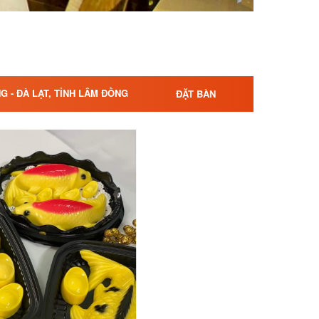
G - ĐÀ LẠT, TỈNH LÂM ĐỒNG
ĐẶT BÀN