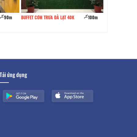
90m
BUFFET CƠM TRƯA ĐÀ LẠT 40K
100m
Buffet Út Bến Tre
Tải ứng dụng