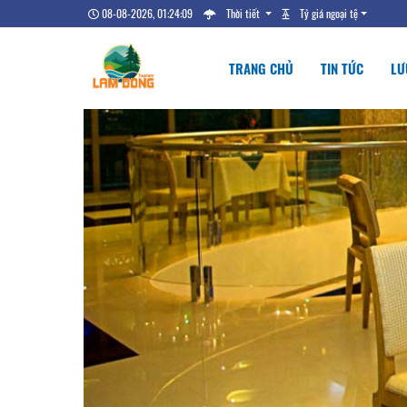
08-08-2026, 01:24:10
Thời tiết
Tỷ giá ngoại tệ
TRANG CHỦ
TIN TỨC
LƯ