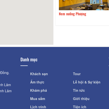
uay Bánh Mì 168
70m
Nem nướng Phượng
Danh mục
 Đồng.
Khách sạn
Tour
Ẩm thực
Lễ hội & Sự kiện
ỉnh Lâm
Khám phá
Tin tức
ỉnh Lâm
Mua sắm
Giới thiệu
Lịch trình
Tiện ích