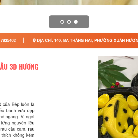
7835402
ĐỊA CHỈ: 140, BA THÁNG HAI, PHƯỜNG XUÂN HƯƠN
CÂU 3D HƯƠNG
 của Bếp luôn là
iếc bánh vừa đẹp
é ngang. Vị ngọt
 từng nguyên liệu
 rau câu cam, rau
u thích không kém