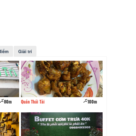
điểm
Giải trí
80m
Quán Thái Tài
100m
Nhà hàng Lẩu Mà 