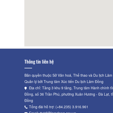
Nhà Hàng Saigon Four Seasons
60m
Heo Q
Thông tin liên hệ
Bản quyền thuộc Sở Văn hoá, Thể thao và Du lịch Lâm
Quản lý bởi Trung tâm Xúc tiến Du lịch Lâm Đồng
Địa chỉ: Tầng 3 khu 9 tầng, Trung tâm Hành chính t
Đồng, số 36 Trần Phú, phường Xuân Hương - Đà Lạt, t
Đồng
Tổng đài hỗ trợ: (+84.235) 3.916.961
Email: ttxtdl@lamdong.gov.vn