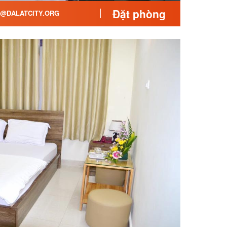
Đặt phòng
@DALATCITY.ORG
 cao sự riêng tư trong kỳ
ọn đúng đắn cho những ai
ền tại Phường 1. Quầy tiếp
ách từ thủ tục nhận phòng
u cần giúp đỡ xin hãy liên
àng hỗ trợ quý khách. Sóng
i nghỉ cho phép quý khách
y Vy 2 Guest House là lựa
iếm một phòng nghỉ thoải