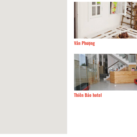
Hạnh House
30m
Vân Phượng
Hotel
40m
Thiên Bảo hotel