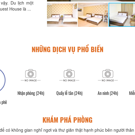
vậy. Du lịch một
est House là ...
NHỮNG DỊCH VỤ PHỔ BIẾN
Nhận phòng (24h)
Quầy lễ tân (24h)
An ninh (24h)
Miễn
à phê
KHÁM PHÁ PHÒNG
để có không gian nghỉ ngơi và thư giãn thật hạnh phúc bên người thân 