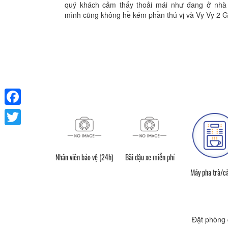
quý khách cảm thấy thoải mái như đang ở nhà 
mình cũng không hề kém phần thú vị và Vy Vy 2 Gu
Facebook
Twitter
Nhân viên bảo vệ (24h)
Bãi đậu xe miễn phí
Vòi hoa sen
Máy pha trà/c
Đặt phòng 