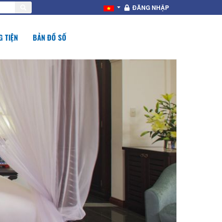
ĐĂNG NHẬP
 TIỆN
BẢN ĐỒ SỐ