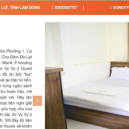
LẠT, TỈNH LÂM ĐỒNG
02633507727
SONGVY
 phố Phường 1. Có
nơi thích hợp dành riêng cho những ai đề
t/ Chợ Đêm Đà Lạt
lưu trú. Vy Vy 2 Guest House là lựa ch
e Marie ở khoảng
đang tìm kiếm các nơi nghỉ hợp với túi ti
se Vy Vy 2 Guest
tân 24 giờ luôn sẵn sàng phục vụ quý kh
đồ du lịch "bụi"
đến trả phòng hay bất kỳ yêu cầu nào. Nế
 lại hợp túi tiền.
hệ đội ngũ tiếp tân, chúng tôi luôn sẵn s
i cùng ngân sách
WiFi phủ khắp các khu vực chung của nơ
 trú hoàn hảo, nơi
luôn kết nối với gia đình và bè bạn. V
uyệt vời. Hãy tận
chọn lý tưởng cho những ai đang tìm k
oạt tiện nghi giải
mái với giá thành hợp lý.
ời phù hợp cho mọi
ỉ dài, thì Vy Vy 2
. Với đầy đủ tiện
est House sẽ khiến