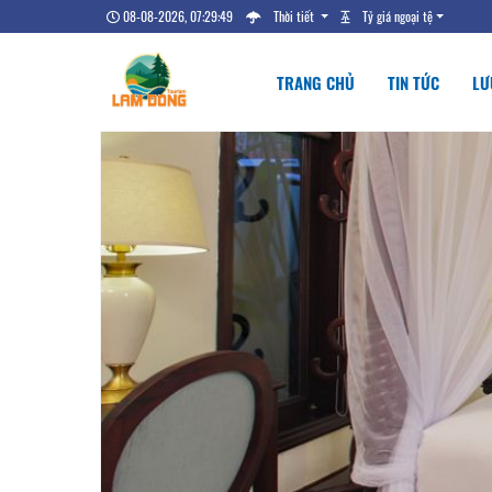
08-08-2026, 07:29:50
Thời tiết
Tỷ giá ngoại tệ
TRANG CHỦ
TIN TỨC
LƯ