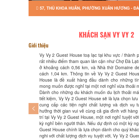
57, THỦ KHOA HUÂN, PHƯỜNG XUÂN HƯƠNG - ĐÀ 
KHÁCH SẠN VY VY 2
Giới thiệu
Vy Vy 2 Guest House toạ lạc tại khu vực / thành
rất nhiều điểm tham quan lân cận như Chợ Đà Lạ
ở khoảng cách 0,56 km, và Nhà thờ Domaine d
cách 1,04 km. Thông tin về Vy Vy 2 Guest Hou
House là đề xuất hàng đầu dành cho những tín 
mong muốn được nghỉ tại một nơi nghỉ vừa thoải mái
Dành cho những du khách muốn du lịch thoải má
tiết kiệm, Vy Vy 2 Guest House sẽ là lựa chọn lưu
cung cấp các tiện nghi chất lượng và dịch vụ t
hưởng thời gian vui vẻ cùng cả gia đình với hàng l
trí tại Vy Vy 2 Guest House, một nơi nghỉ tuyệt v
kỳ nghỉ bên người thân. Nếu dự định có một kỳ ngh
Guest House chính là lựa chọn dành cho quý khách
nghi với chất lượng dịch vụ tuyệt vời, Vy Vy 2 Gu