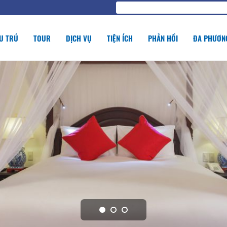
U TRÚ
TOUR
DỊCH VỤ
TIỆN ÍCH
PHẢN HỒI
ĐA PHƯƠNG