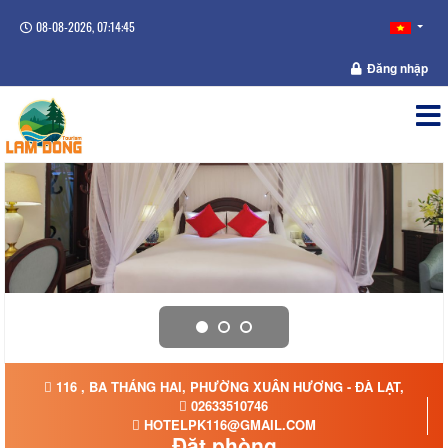
08-08-2026, 07:14:46
Đăng nhập
116 , BA THÁNG HAI, PHƯỜNG XUÂN HƯƠNG - ĐÀ LẠT,
02633510746
HOTELPK116@GMAIL.COM
Đặt phòng