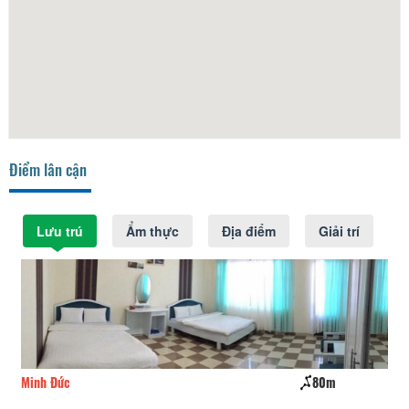
Điểm lân cận
Lưu trú
Ẩm thực
Địa điểm
Giải trí
Minh Đức
80m
Hư