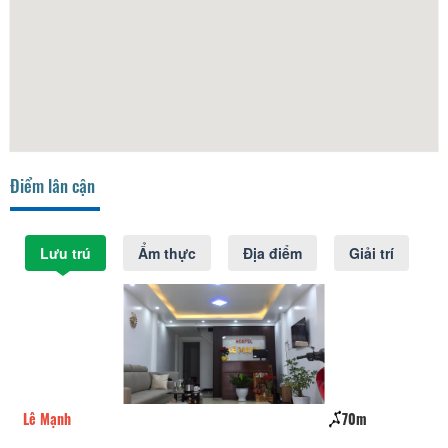
Điểm lân cận
Lưu trú
Ẩm thực
Địa điểm
Giải trí
Lê Mạnh
70m
Ma