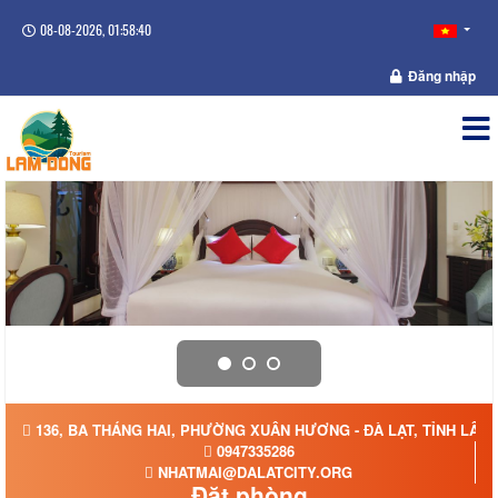
08-08-2026, 01:58:40
Đăng nhập
136, BA THÁNG HAI, PHƯỜNG XUÂN HƯƠNG - ĐÀ LẠT, TỈNH LÂM
0947335286
NHATMAI@DALATCITY.ORG
Đặt phòng