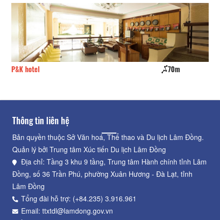
P&K hotel
70m
Ph
Thông tin liên hệ
Bản quyền thuộc Sở Văn hoá, Thể thao và Du lịch Lâm Đồng.
Quản lý bởi Trung tâm Xúc tiến Du lịch Lâm Đồng
Địa chỉ: Tầng 3 khu 9 tầng, Trung tâm Hành chính tỉnh Lâm
Đồng, số 36 Trần Phú, phường Xuân Hương - Đà Lạt, tỉnh
Lâm Đồng
Tổng đài hỗ trợ: (+84.235) 3.916.961
Email: ttxtdl@lamdong.gov.vn