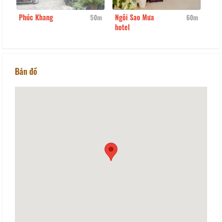
Phúc Khang
Ngôi Sao Mưa
Lê 
0m
50m
60m
hotel
Bản đồ