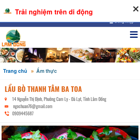
07-08-2026, 06:58:43
Trải nghiệm trên di động
Đăng nhập
Trang chủ
Ẩm thực
LẨU BÒ THANH TÂM BA TOA
14 Nguyễn Thị Định, Phường Cam Ly - Đà Lạt, Tỉnh Lâm Đồng
ngochuan76@gmail.com
0909445687