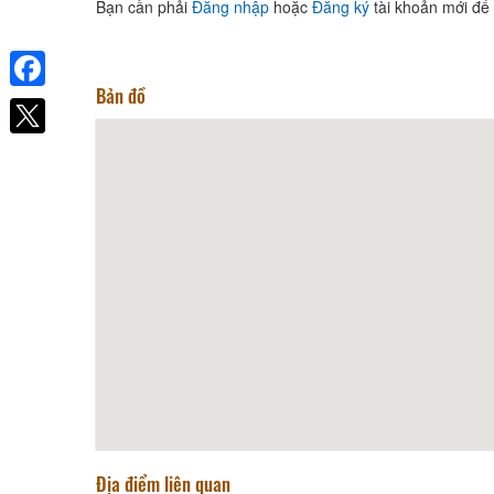
Bạn cần phải
Đăng nhập
hoặc
Đăng ký
tài khoản mới để 
Bản đồ
Khách sạn Hanah
Facebook
Khoảng cách: 68,62 km
Sea Links Beach Hotel
Khoảng cách: 68,95 km
Hộ kinh doanh Hoàng Hà
Khoảng cách: 76,72 km
Khách sạn Nyna
Khoảng cách: 76,94 km
MỘT NẮNG Seafood restaurant
Địa điểm liên quan
Khoảng cách: 63,45 km