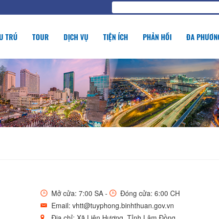
U TRÚ
TOUR
DỊCH VỤ
TIỆN ÍCH
PHẢN HỒI
ĐA PHƯƠNG
Mở cửa: 7:00 SA -
Đóng cửa: 6:00 CH
Email: vhtt@tuyphong.binhthuan.gov.vn
Địa chỉ: Xã Liên Hương, Tỉnh Lâm Đồng