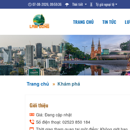
07-08-2026, 09:59:36
Thời tiết
Tỷ giá ngoại tệ
TRANG CHỦ
TIN TỨC
LƯ
Trang chủ
Khám phá
Giới thiệu
Giá: Đang cập nhật
Số điện thoại: 02523 850 184
Thời gian tham quan tại một điểm: Không giới hạn