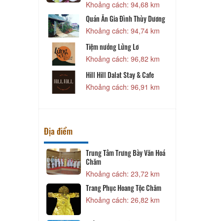
Khoảng cách: 94,68 km
ái Đá Tiên
Quán Ăn Gia Đình Thùy Dương
93,36 km
Khoảng cách: 94,74 km
Tiệm nướng Lửng Lơ
93,49 km
Khoảng cách: 96,82 km
a
Hill Hill Dalat Stay & Cafe
94,37 km
Khoảng cách: 96,91 km
Địa điểm
Trung Tâm Trưng Bày Văn Hoá
Chăm
16,14 km
Khoảng cách: 23,72 km
ậu
Trang Phục Hoang Tộc Chăm
18,43 km
Khoảng cách: 26,82 km
ơng