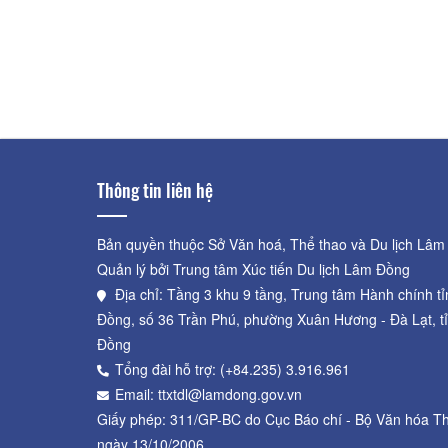
Khoảng cách: 1,84 km
Khu Du Lịch Bình Thạnh
Khoảng cách: 2,01 km
Thông tin liên hệ
Bản quyền thuộc Sở Văn hoá, Thể thao và Du lịch Lâm
Quản lý bởi Trung tâm Xúc tiến Du lịch Lâm Đồng
Địa chỉ: Tầng 3 khu 9 tầng, Trung tâm Hành chính t
Đồng, số 36 Trần Phú, phường Xuân Hương - Đà Lạt, t
Đồng
Tổng đài hỗ trợ: (+84.235) 3.916.961
Email: ttxtdl@lamdong.gov.vn
Giấy phép: 311/GP-BC do Cục Báo chí - Bộ Văn hóa Th
ngày 13/10/2006