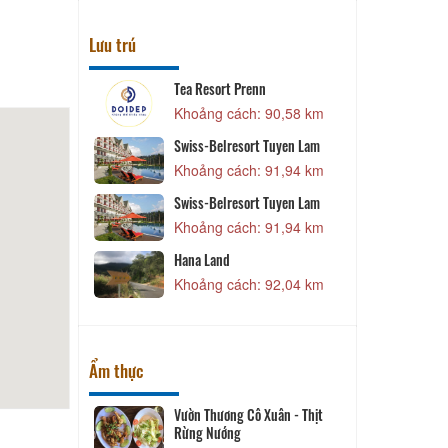
Lưu trú
Nhi
Tea Resort Prenn
77,79 km
Khoảng cách: 90,58 km
Swiss-Belresort Tuyen Lam
iều
Khoảng cách: 91,94 km
78,21 km
Swiss-Belresort Tuyen Lam
g Hưng
Khoảng cách: 91,94 km
78,21 km
Hana Land
tel
Khoảng cách: 92,04 km
78,24 km
Ẩm thực
ant
Vườn Thương Cô Xuân - Thịt
Rừng Nướng
93,31 km