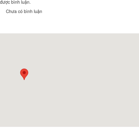
được bình luận.
Chưa có bình luận
TTC Hotel Premium - Phan
Khách sạn Công 
Thiết
Khoảng cách: 
Khoảng cách: 77,11 km
Khách sạn Lâm K
Khách sạn Vĩnh Hưng
Khoảng cách: 
Khoảng cách: 77,52 km
Khách sạn Phươn
Khách sạn Hoàng Long
Khoảng cách: 
Khoảng cách: 77,71 km
Khách Sạn Phú Gia
Kim Ngân Thảo Ho
Khoảng cách: 77,78 km
Khoảng cách: 
Tobi Koi Sushi
Riesling Restaur
Khoảng cách: 77,16 km
Khoảng cách: 