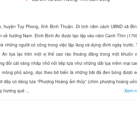
nh, huyện Tuy Phong, tỉnh Bình Thuận. Di tích nằm cách UBND xã Bì
 về hướng Nam. Đình Bình An được tạo lập vào năm Canh Thìn (1700
à những người có công trong việc lập làng và dựng đình ngày trước. 
h An tọa lạc trên một vị thế cao ráo thoáng đãng trong một khuôn v
ng đồi cát vàng nhấp nhô nối tiếp tựa như những dải lụa mềm mại ca
h mông phủ sóng, dọc theo bờ biển là những bãi đá đen bóng được s
nh nơi đây có dáng tựa “Phượng Hoàng ẩm thủy” (chim phượng hoàng uố
p hương quê ...
Xem n