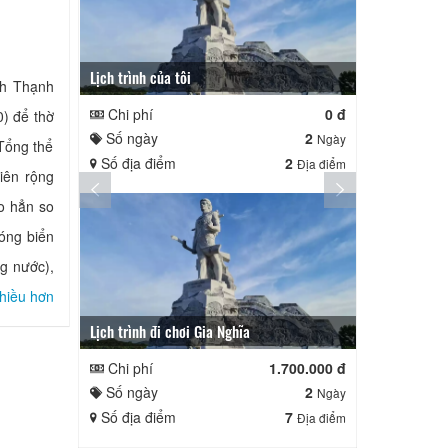
Lịch trình của tôi
Lịch trình củ
nh Thạnh
Chi phí
0 đ
Chi phí
) để thờ
Số ngày
2
Số ngày
Ngày
Tổng thể
Số địa điểm
2
Số địa điể
Địa điểm
iên rộng
o hẳn so
óng biển
ng nước),
hiều hơn
Lịch trình đi chơi Gia Nghĩa
Quê Hương
Chi phí
1.700.000 đ
Chi phí
Số ngày
2
Số ngày
Ngày
Số địa điểm
7
Số địa điể
Địa điểm