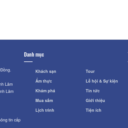
Khoảng cách: 
Khoảng cách: 11,13 km
Đền Thờ Po Nit
Tháp Po Dam
Khoảng cách: 
Khoảng cách: 11,39 km
Danh mục
 Đồng.
Khách sạn
Tour
Ẩm thực
Lễ hội & Sự kiện
ỉnh Lâm
Khám phá
Tin tức
ỉnh Lâm
Mua sắm
Giới thiệu
Lịch trình
Tiện ích
ông tin cấp