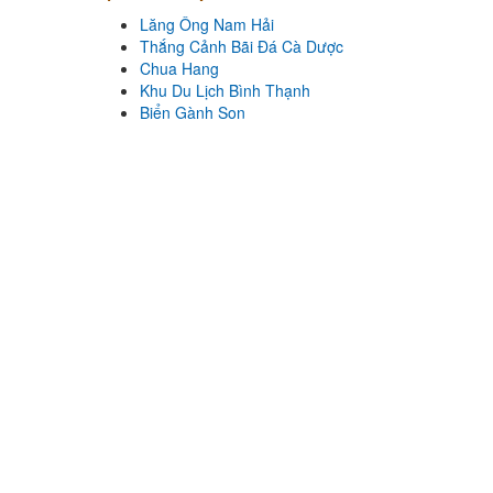
Lăng Ông Nam Hải
Nhà hàng Hải mã
Thắng Cảnh Bãi Đá Cà Dược
Khoảng cách: 67,67 km
Chua Hang
Khu Du Lịch Bình Thạnh
Nhà Hàng Deja Vu
Biển Gành Son
Khoảng cách: 67,88 km
Cơm Niêu Công Phụng
Khoảng cách: 76,55 km
Lăng Ông Nam Hải
Khoảng cách: 110 m
Thắng Cảnh Bãi Đá Cà Dược
Khoảng cách: 950 m
Chua Hang