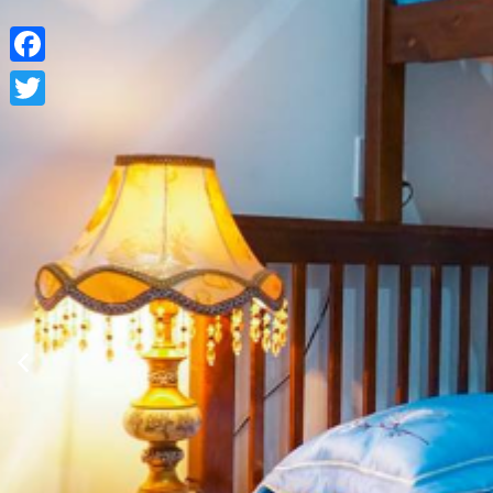
Facebook
Twitter
Xem thông tin phòng
Thông Tin Chi Tiết Của CSLT Gác Mái
Mô tả
CSLT Gác
Cù - đó
Đa dạng
Gồm các