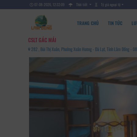
07-08-2026, 12:32:10
Thời tiết
Tỷ giá ngoại tệ
TRANG CHỦ
TIN TỨC
LƯ
CSLT GÁC MÁI
282 , Bùi Thị Xuân, Phường Xuân Hương - Đà Lạt, Tỉnh Lâm Đồng -