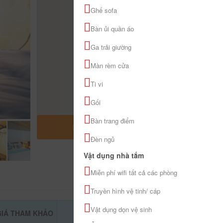
Ghế sofa
Bàn ủi quần áo
Ga trải giường
Màn rèm cửa
Ti vi
Gối
Bàn trang điểm
MỞ RỘNG BẢN ĐỒ
Đèn ngủ
Vật dụng nhà tắm
Miễn phí wifi tất cả các phòng
Truyền hình vệ tinh/ cáp
Vật dụng dọn vệ sinh
GIÁ THAM KHẢO
ĐẶT PHÒNG