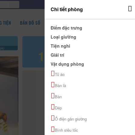
ĐĂNG NHẬP
Chi tiết phòng
 TIỆN
BẢN ĐỒ SỐ
Điểm đặc trưng
Loại giường
Giá tham khảo
Tiện nghi
iá)
100.000 đ
Giải trí
Vật dụng phòng
Tủ áo
Bàn là
Bàn
Dép
Ổ điện gần giường
Bình siêu tốc