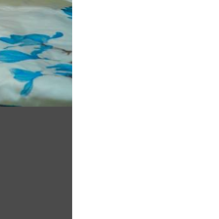
h hàng khi đến với chúng tôi.
à lạt với những photo kèm hướng dẫn viên cho các
n toàn miễn phí của chúng tôi được tổ chức đặc biệt