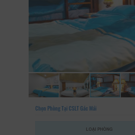
Chọn Phòng Tại CSLT Gác Mái
LOẠI PHÒNG