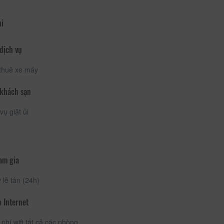
hi
dịch vụ
thuê xe máy
 khách sạn
vụ giặt ủi
am gia
lễ tân (24h)
 Internet
phí wifi tất cả các phòng