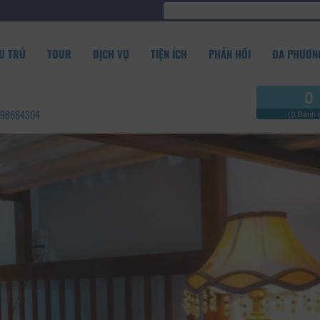
U TRÚ
TOUR
DỊCH VỤ
TIỆN ÍCH
PHẢN HỒI
ĐA PHƯƠNG
0
 0898684304
(0 Đánh g