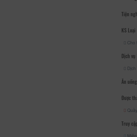
Tiện ng
KS Loại 
Cho 
Dịch vụ
Dịch 
Ăn uống
Được th
Quầy 
Truy cập
Miễn 