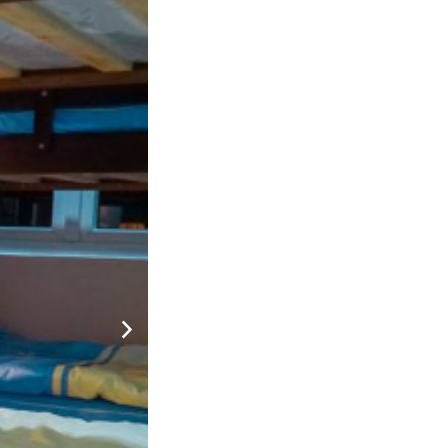
500.000 đ
CHƯA KHAI BÁO PHÒNG
ắc địa tại trung tâm thành phố - nhìn ra sân golf đồi