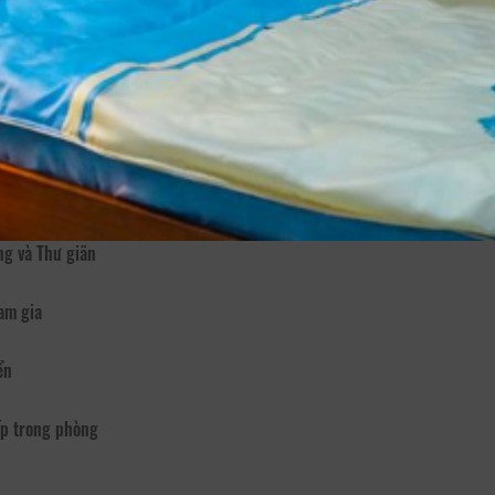
 nhận phòng và liên hệ 24/24 mỗi ngày
 party nướng BBQ trên nóc sân thượng view sân golf tuyệt vời cho khác
 các buổi tư vấn dã ngoại giảm giá 30% ưu đãi chụp hình du lịch tại đ
đến với chúng tôi.
 từ 5-10 ngày trở lên bạn sẽ được nhận 1 xuất tham gia party BBQ hoà
o bạn.
 Internet
ng và Thư giãn
am gia
ển
p trong phòng