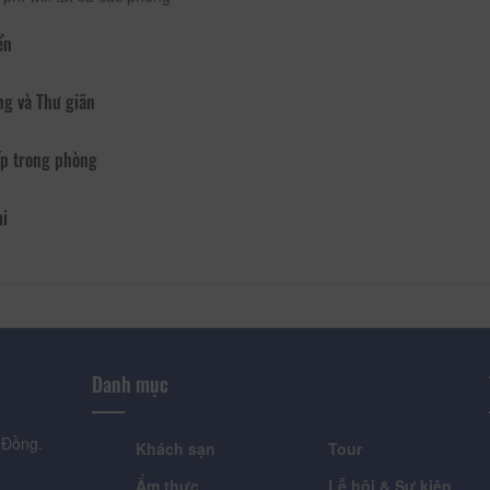
ển
ng và Thư giãn
p trong phòng
hi
Danh mục
 Đồng.
Khách sạn
Tour
Ẩm thực
Lễ hội & Sự kiện