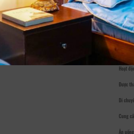
Phục vụ
Tổ chức
Tổ chức
bạn khi 
Đăng ký
dành ch
Dịch vụ - Tiện ích
Truy cập
Hoạt độ
Được th
Di chuy
Cung cấ
Ăn uống