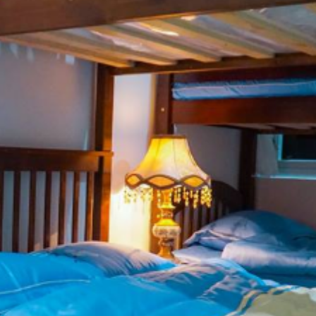
Miễn phí wifi tất cả các phòng
Vật dụng dọn vệ sinh
Truyền hình vệ tinh/ cáp
Tủ áo
 Mái tọa lạc tại 282 Bùi Thị Xuân, Phường 2, thành phố Đà Lạt, vị trí đ
n ánh bình minh tuyệt với thêm chút sương vào mỗi sớm mai.
 các dịch vụ hoàn mỹ cho khách hàng:
 loại phòng 2 - 10 người