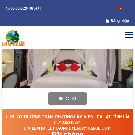
08-08-2026, 06:54:41
Đăng nhập
09, VÕ TRƯỜNG TOẢN, PHƯỜNG LÂM VIÊN - ĐÀ LẠT, TỈNH LÂM 
01235240294
VILLAHOTELTHAONGUYEN09@GMAIL.COM
Đặt phòng