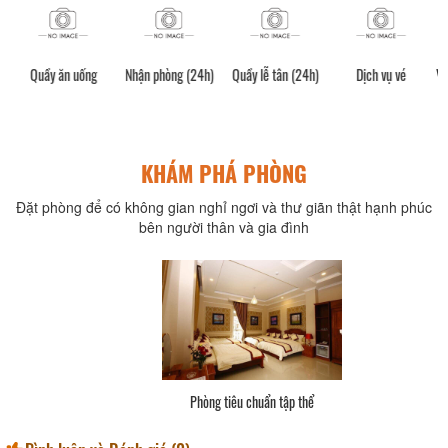
ng
Nhận phòng (24h)
Quầy lễ tân (24h)
Dịch vụ vé
Vật dụng nướng BB
KHÁM PHÁ PHÒNG
Đặt phòng để có không gian nghỉ ngơi và thư giãn thật hạnh phúc
bên người thân và gia đình
g tiêu chuẩn 1 giường
Phòng ti