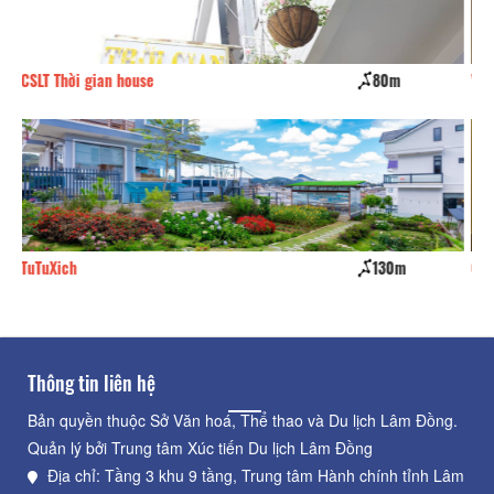
80m
Win House
130m
30m
CSLT Bae BnB home
180m
Thông tin liên hệ
Bản quyền thuộc Sở Văn hoá, Thể thao và Du lịch Lâm Đồng.
Quản lý bởi Trung tâm Xúc tiến Du lịch Lâm Đồng
Địa chỉ: Tầng 3 khu 9 tầng, Trung tâm Hành chính tỉnh Lâm