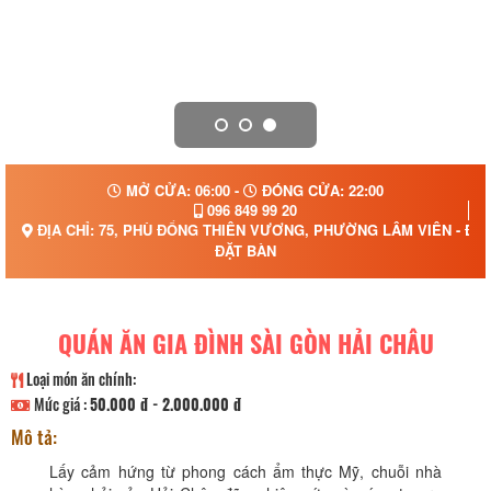
MỞ CỬA: 06:00 -
ĐÓNG CỬA: 22:00
096 849 99 20
ĐỊA CHỈ: 75, PHÙ ĐỔNG THIÊN VƯƠNG, PHƯỜNG LÂM VIÊN - ĐÀ 
ĐẶT BÀN
QUÁN ĂN GIA ĐÌNH SÀI GÒN HẢI CHÂU
Loại món ăn chính:
Mức giá :
50.000 đ - 2.000.000 đ
Mô tả:
Lấy cảm hứng từ phong cách ẩm thực Mỹ, chuỗi nhà