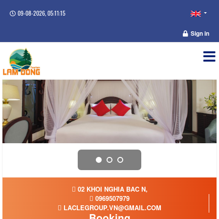
09-08-2026, 05:11:16
Sign in
02 KHOI NGHIA BAC N,
0969507979
LACLEGROUP.VN@GMAIL.COM
Booking