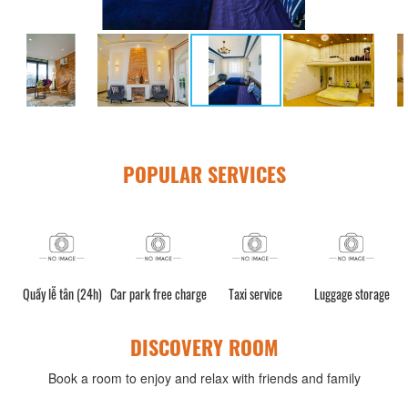
POPULAR SERVICES
Quầy lễ tân (24h)
Car park free charge
Taxi service
Luggage storage
DISCOVERY ROOM
Book a room to enjoy and relax with friends and family