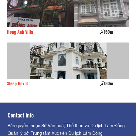
Hong Anh Villa
150m
La
Sleep Box 3
180m
Ro
Contact Info
Bản quyền thuộc Sở Văn hoá, Thể thao và Du lịch Lâm Đồng.
Quản lý bởi Trung tâm Xúc tiến Du lịch Lâm Đồng