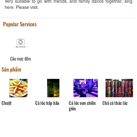
Very suitable to go with friends, and family dance together, sing
here. Please visit.
Popular Services
Câu mực đêm
Sản phẩm
Cá lóc hấp bầu
Chuột
Cá lóc non chiên
Chả cá thác lác
giòn