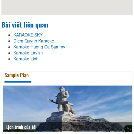
Bài viết liên quan
KARAOKE SKY
Diem Quynh Karaoke
Karaoke Huong Ca Sammy
Karaoke Lavish
Karaoke Linh
Sample Plan
Lịch trình của tôi