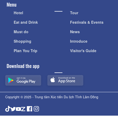
Giấy phép: 311/GP-BC do Cục Báo chí - Bộ Văn hóa Thông tin
cấp ngày 13/10/2006
Menu
Hotel
Tour
Eat and Drink
Festivals & Events
Must do
News
Shopping
Introduce
Plan You Trip
Visitor's Guide
Download the app
Copyright © 2025 - Trung tâm Xúc tiến Du lịch Tỉnh Lâm Đồng