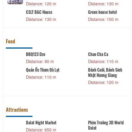
Distance: 120 m
Distance: 130 m
CSLT B&C House
Green house hotel
Distance: 130 m
Distance: 150 m
Food
BBQ123 Dzo
Chao Cha Ca
Distance: 90 m
Distance: 110 m
g
Quán Ốc Thơm Đà Lạt
Bánh Cưới, Bánh Sinh
Nhật Hương Giang
Distance: 110 m
Distance: 120 m
Attractions