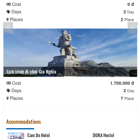
Cost
0 đ
Days
2
Day
Places
2
Place
Lịch trình đi chơi Gia Nghĩa
Cost
1.700.000 đ
Days
2
Day
Places
7
Place
Accommodations
Cam Do Hotel
DORA Hostel