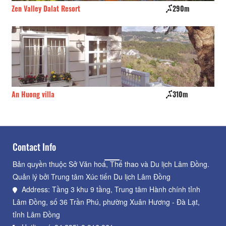
Zen Valley Dalat Resort
290m
De’
An Huong villa
310m
29
Contact Info
Bản quyền thuộc Sở Văn hoá, Thể thao và Du lịch Lâm Đồng.
Quản lý bởi Trung tâm Xúc tiến Du lịch Lâm Đồng
Address: Tầng 3 khu 9 tầng, Trung tâm Hành chính tỉnh
Lâm Đồng, số 36 Trần Phú, phường Xuân Hương - Đà Lạt,
tỉnh Lâm Đồng