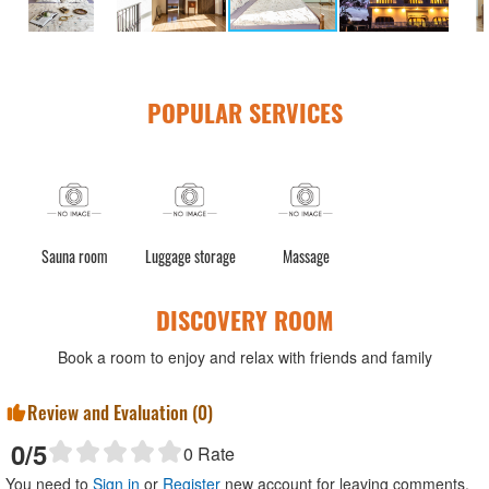
POPULAR SERVICES
Sauna room
Luggage storage
Massage
DISCOVERY ROOM
Book a room to enjoy and relax with friends and family
Review and Evaluation (
0
)
0
/5
0
Rate
You need to
Sign in
or
Register
new account for leaving comments.