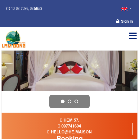
10-08-2026, 02:56:53
Sign in
HEM 57,
097741604
HELLO@HE.MAISON
Booking