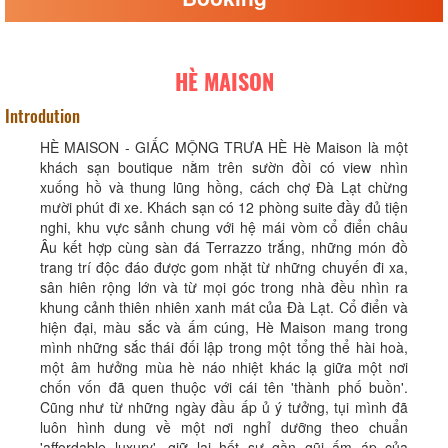
HÈ MAISON
Introdution
HÈ MAISON - GIẤC MỘNG TRƯA HÈ Hè Maison là một
khách sạn boutique nằm trên sườn đồi có view nhìn
xuống hồ và thung lũng hồng, cách chợ Đà Lạt chừng
mười phút đi xe. Khách sạn có 12 phòng suite đầy đủ tiện
nghi, khu vực sảnh chung với hệ mái vòm cổ điển châu
Âu kết hợp cùng sàn đá Terrazzo trắng, những món đồ
trang trí độc đáo được gom nhặt từ những chuyến đi xa,
sân hiên rộng lớn và từ mọi góc trong nhà đều nhìn ra
khung cảnh thiên nhiên xanh mát của Đà Lạt. Cổ điển và
hiện đại, màu sắc và ấm cúng, Hè Maison mang trong
mình những sắc thái đối lập trong một tổng thể hài hoà,
một âm hưởng mùa hè náo nhiệt khác lạ giữa một nơi
chốn vốn đã quen thuộc với cái tên 'thành phố buồn'.
Cũng như từ những ngày đầu ấp ủ ý tưởng, tụi mình đã
luôn hình dung về một nơi nghỉ dưỡng theo chuẩn
'affordable luxury', giữ lại hết sự gần gũi ấm áp của