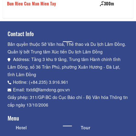
Bun Rieu Cua Man Mien Tay
300m
Ky
Ri
Contact Info
Bản quyền thuộc Sở Văn hoá, Thể thao và Du lịch Lâm Đồng.
Quản lý bởi Trung tâm Xúc tiến Du lịch Lâm Đồng
Address: Tầng 3 khu 9 tầng, Trung tâm Hành chính tỉnh
Lâm Đồng, số 36 Trần Phú, phường Xuân Hương - Đà Lạt,
tỉnh Lâm Đồng
Hotline: (+84.235) 3.916.961
Email: ttxtdl@lamdong.gov.vn
Giấy phép: 311/GP-BC do Cục Báo chí - Bộ Văn hóa Thông tin
cấp ngày 13/10/2006
Menu
Hotel
Tour