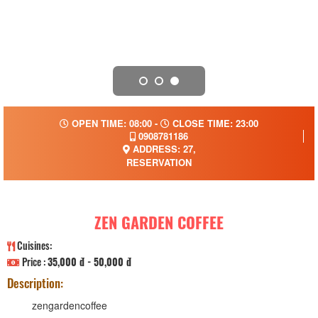
OPEN TIME: 08:00 -
CLOSE TIME: 23:00
0908781186
ADDRESS: 27,
RESERVATION
ZEN GARDEN COFFEE
Cuisines:
Price :
35,000 đ - 50,000 đ
Description:
zengardencoffee