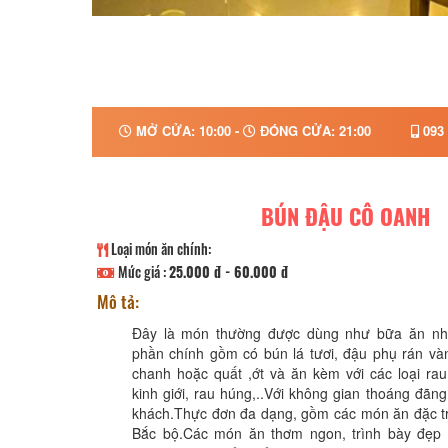
MỞ CỬA: 10:00 -
ĐÓNG CỬA: 21:00
093 
BÚN ĐẬU CÔ OANH
Loại món ăn chính:
Mức giá :
25.000 đ - 60.000 đ
Mô tả:
Đây là món thường được dùng như bữa ăn nhẹ
phần chính gồm có bún lá tươi, đậu phụ rán v
chanh hoặc quất ,ớt và ăn kèm với các loại rau
kinh giới, rau húng,..Với không gian thoáng đãng
khách.Thực đơn đa dạng, gồm các món ăn đặc t
Bắc bộ.Các món ăn thơm ngon, trình bày đẹp 