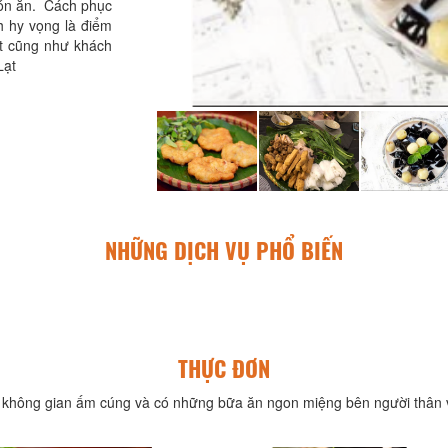
món ăn. Cách phục
 hy vọng là điểm
t cũng như khách
Lạt
NHỮNG DỊCH VỤ PHỔ BIẾN
THỰC ĐƠN
không gian ấm cúng và có những bữa ăn ngon miệng bên người thân v