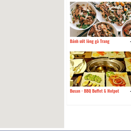
ướt lòng gà Trang
100m
Cay Chilihouse 2 - Cháo Ếch
 - BBQ Buffet & Hotpot
110m
Quán Cơm Nhà Đà Lạt