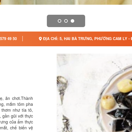
579 49 50
ĐỊA CHỈ: 5, HAI BÀ TRƯNG, PHƯỜNG CAM LY - 
, ăn chơi.Thành
àng, mắm tôm pha
 thơm như tía tô,
, gần gũi với thực
rưng của ẩm thực
mắt, chế biến vệ