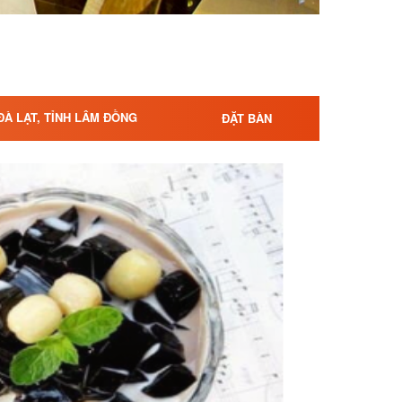
ĐÀ LẠT, TỈNH LÂM ĐỒNG
ĐẶT BÀN