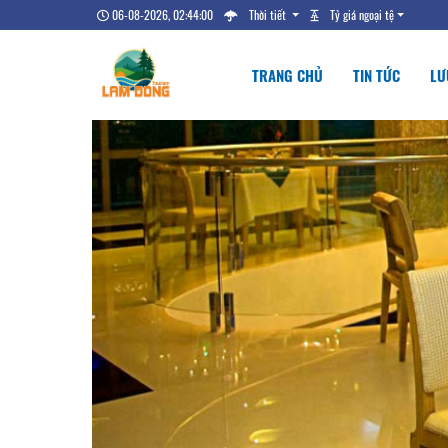
06-08-2026, 02:44:01
Thời tiết
Tỷ giá ngoại tệ
TRANG CHỦ
TIN TỨC
LƯ