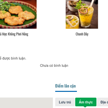
Chanh Dây
Nem Chua Rán
ể được bình luận.
Chưa có bình luận
Điểm lân cận
Lưu trú
Ẩm thực
Địa 