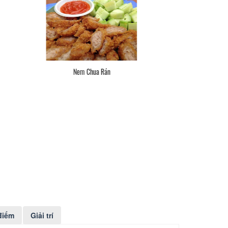
Dé Mực
Sươ
điểm
Giải trí