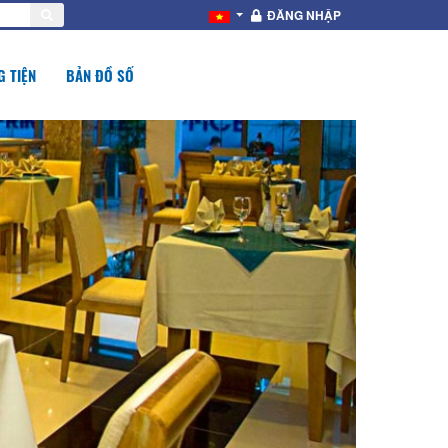
ĐĂNG NHẬP
 TIỆN
BẢN ĐỒ SỐ