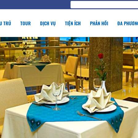
U TRÚ
TOUR
DỊCH VỤ
TIỆN ÍCH
PHẢN HỒI
ĐA PHƯƠNG