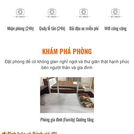
Nhận phòng (24h)
Quầy lễ tân (24h)
Bãi đậu xe miễn phí
Wifi công cộng
KHÁM PHÁ PHÒNG
Đặt phòng để có không gian nghỉ ngơi và thư giãn thật hạnh phúc
bên người thân và gia đình
Phòng gia đình (Family) Giường tầng
Bình luận và Đánh giá (
0
)