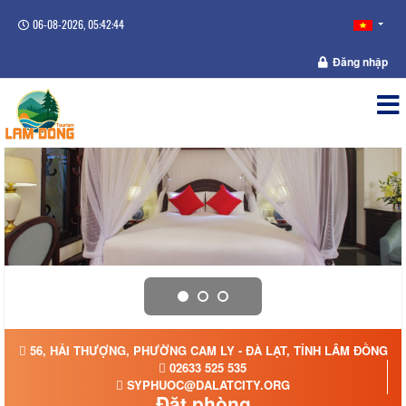
06-08-2026, 05:42:45
Đăng nhập
56, HẢI THƯỢNG, PHƯỜNG CAM LY - ĐÀ LẠT, TỈNH LÂM ĐỒNG
02633 525 535
SYPHUOC@DALATCITY.ORG
Đặt phòng