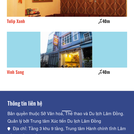
Tulip Xanh
40m
Pe
Vinh Sang
40m
Ly
Thông tin liên hệ
Bản quyền thuộc Sở Văn hoá, Thể thao và Du lịch Lâm Đồng.
Quản lý bởi Trung tâm Xúc tiến Du lịch Lâm Đồng
Địa chỉ: Tầng 3 khu 9 tầng, Trung tâm Hành chính tỉnh Lâm