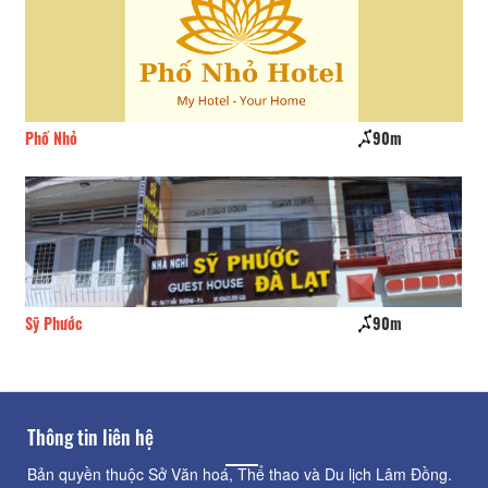
Phố Nhỏ
90m
Ng
Sỹ Phước
90m
CS
Thông tin liên hệ
Bản quyền thuộc Sở Văn hoá, Thể thao và Du lịch Lâm Đồng.