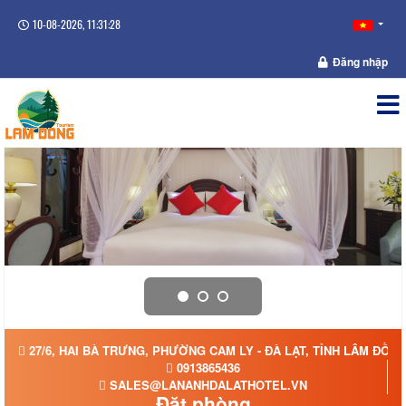
10-08-2026, 11:31:28
Đăng nhập
27/6, HAI BÀ TRƯNG, PHƯỜNG CAM LY - ĐÀ LẠT, TỈNH LÂM ĐỒN
0913865436
SALES@LANANHDALATHOTEL.VN
Đặt phòng