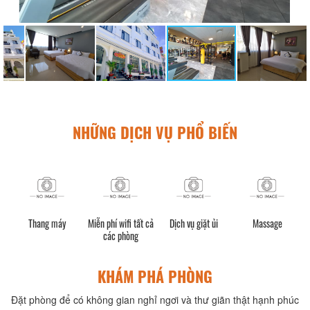
NHỮNG DỊCH VỤ PHỔ BIẾN
h)
Thang máy
Miễn phí wifi tất cả
Dịch vụ giặt ủi
Massage
các phòng
KHÁM PHÁ PHÒNG
Đặt phòng để có không gian nghỉ ngơi và thư giãn thật hạnh phúc