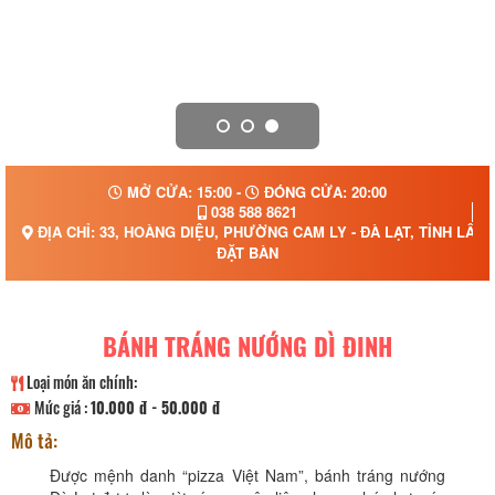
MỞ CỬA: 15:00 -
ĐÓNG CỬA: 20:00
038 588 8621
ĐỊA CHỈ: 33, HOÀNG DIỆU, PHƯỜNG CAM LY - ĐÀ LẠT, TỈNH LÂM
ĐẶT BÀN
BÁNH TRÁNG NƯỚNG DÌ ĐINH
Loại món ăn chính:
Mức giá :
10.000 đ - 50.000 đ
Mô tả:
Được mệnh danh “pizza Việt Nam”, bánh tráng nướng