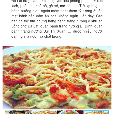
Đà Lạt được làm từ các nguyên liệu phong phú như: xúc
xích, phô mai, khô bò, gà xé, mỡ hành… Trời lạnh lạnh,
bánh nướng giòn ngoài mềm phết thêm tý tương ớt lên
mặt bánh bảo đảm ăn hoài không ngán luôn đấy! Các
bạn có thể tìm những hàng bánh tráng nướng ở khu ăn
uống chợ Đà Lạt, quán bánh tráng nướng Dì Dình, quán
bánh tráng nướng Bùi Thị Xuân, ... được nhiều người
đánh giá là ngon và chất lượng.