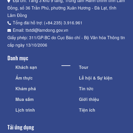
Địa chỉ: Tầng 3 khu 9 tầng, Trung tâm Hành chính tỉnh Lâm
Đồng, số 36 Trần Phú, phường Xuân Hương - Đà Lạt, tỉnh
Lâm Đồng
Tổng đài hỗ trợ: (+84.235) 3.916.961
Email: ttxtdl@lamdong.gov.vn
Giấy phép: 311/GP-BC do Cục Báo chí - Bộ Văn hóa Thông tin
cấp ngày 13/10/2006
Danh mục
Khách sạn
Tour
Ẩm thực
Lễ hội & Sự kiện
Khám phá
Tin tức
Mua sắm
Giới thiệu
Lịch trình
Tiện ích
Tải ứng dụng