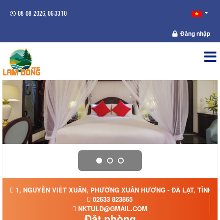
08-08-2026, 06:33:10
Đăng nhập
1, NGUYỄN VIẾT XUÂN, PHƯỜNG XUÂN HƯƠNG - ĐÀ LẠT, TỈNH 
02633 823865
NKTULD@GMAIL.COM
Đặt phòng