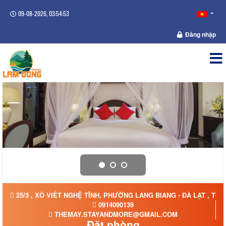
09-08-2026, 03:54:53
Đăng nhập
25/3 , XÔ VIẾT NGHỆ TĨNH, PHƯỜNG LANG BIANG - ĐÀ LẠT , TỈ
0914090139
THEMAY.STAYANDMORE@GMAIL.COM
Đặt phòng