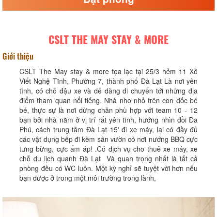
CSLT THE MAY STAY & MORE
Giới thiệu
CSLT The May stay & more tọa lạc tại 25/3 hẻm 11 Xô
Viết Nghệ Tĩnh, Phường 7, thành phố Đà Lạt Là nơi yên
tĩnh, có chỗ đậu xe và dễ dàng di chuyển tới những địa
điểm tham quan nổi tiếng. Nhà nho nhỏ trên con dốc bé
bé, thực sự là nơi dừng chân phù hợp với team 10 - 12
bạn bởi nhà nằm ở vị trí rất yên tĩnh, hướng nhìn đồi Đa
Phú, cách trung tâm Đà Lạt 15' đi xe máy, lại có đầy đủ
các vật dụng bếp đi kèm sân vườn có nơi nướng BBQ cực
tưng bừng, cực ấm áp! .Có dịch vụ cho thuê xe máy, xe
chỗ du lịch quanh Đà Lạt Và quan trọng nhất là tất cả
phòng đều có WC luôn. Một kỳ nghỉ sẽ tuyệt vời hơn nếu
bạn được ở trong một môi trường trong lành,