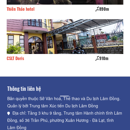
Thiên Thảo hotel
890m
Am
CSLT Doris
910m
Ma
Thông tin liên hệ
Bản quyền thuộc Sở Văn hoá, Thể thao và Du lịch Lâm Đồng.
Quản lý bởi Trung tâm Xúc tiến Du lịch Lâm Đồng
Địa chỉ: Tầng 3 khu 9 tầng, Trung tâm Hành chính tỉnh Lâm
Đồng, số 36 Trần Phú, phường Xuân Hương - Đà Lạt, tỉnh
Lâm Đồng