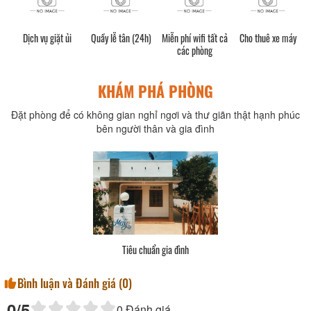
Dịch vụ giặt ủi
Quầy lễ tân (24h)
Miễn phí wifi tất cả
Cho thuê xe máy
các phòng
KHÁM PHÁ PHÒNG
Đặt phòng để có không gian nghỉ ngơi và thư giãn thật hạnh phúc
bên người thân và gia đình
Tiêu chuẩn gia đình
Bình luận và Đánh giá (
0
)
0
/5
0
Đánh giá